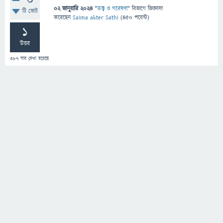
0
02 জানুয়ারি 2024
"
তত্ত্ব ও গবেষণা
" বিভাগে
জিজ্ঞাসা
টি ভোট
করেছেন
Saima akter Sathi
(
450
পয়েন্ট)
1
উত্তর
387
বার দেখা হয়েছে