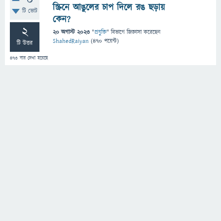
0
স্ক্রিনে আঙুলের চাপ দিলে রঙ ছড়ায়
টি ভোট
কেন?
2
20 অগাস্ট 2023
"
প্রযুক্তি
" বিভাগে
জিজ্ঞাসা
করেছেন
ShahedRaiyan
(
470
পয়েন্ট)
টি উত্তর
473
বার দেখা হয়েছে