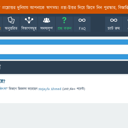
তির প্রশ্নোত্তর দুনিয়ায় আপনাকে স্বাগতম! প্রশ্ন-উত্তর দিয়ে জিতে নিন পুরস্কার, বিস্ত
!
অনুত্তরিত
বিভাগসমূহ
সদস্যবৃন্দ
প্রশ্ন করুন
FAQ
চ্যাট রুম
ো
রে?
চিকিৎসা
" বিভাগে
জিজ্ঞাসা
করেছেন
Hojayfa Ahmed
(
135,490
পয়েন্ট)