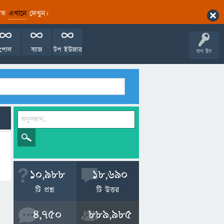
ারিত
এখানে
দেখুন।
পোল
ব্যাজ
টপ ইউজার
লগ ইন
10,988
18,690
টি প্রশ্ন
টি উত্তর
4,750
889,985