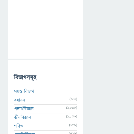
বিভাগসমূহ
সমস্ত বিভাগ
(641)
রসায়ন
(1,035)
পদার্থবিজ্ঞান
(1,830)
জীববিজ্ঞান
(159)
গণিত
(526)