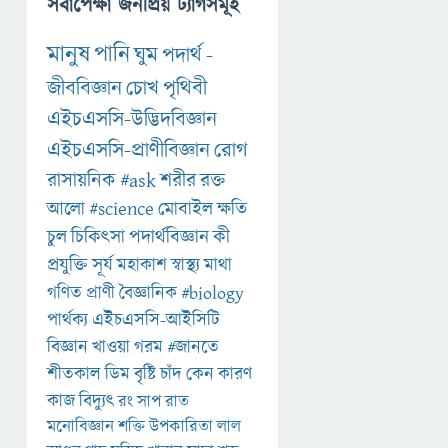
সর্বাপেক্ষা জনপ্রিয় ট্যাগসমূহ
মানুষ
পানি
ঘুম
পদার্থ
-
জীববিজ্ঞান
চোখ
পৃথিবী
এইচএসসি-উদ্ভিদবিজ্ঞান
এইচএসসি-প্রাণীবিজ্ঞান
রোগ
রাসায়নিক
#ask
শরীর
রক্ত
আলো
#science
মোবাইল
ক্ষতি
চুল
চিকিৎসা
পদার্থবিজ্ঞান
কী
প্রযুক্তি
সূর্য
মহাকাশ
স্বাস্থ্য
মাথা
গণিত
প্রাণী
বৈজ্ঞানিক
#biology
পার্থক্য
এইচএসসি-আইসিটি
বিজ্ঞান
খাওয়া
গরম
#জানতে
শীতকাল
ডিম
বৃষ্টি
চাঁদ
কেন
কারণ
কাজ
বিদ্যুৎ
রং
সাপ
রাত
মনোবিজ্ঞান
শক্তি
উপকারিতা
লাল