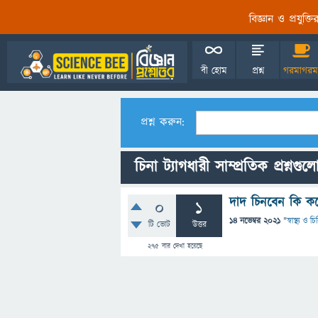
বিজ্ঞান ও প্রযুক্
বী হোম
প্রশ্ন
গরমাগরম
প্রশ্ন করুন:
চিনা ট্যাগধারী সাম্প্রতিক প্রশ্নগুল
দাদ চিনবেন কি ক
0
1
14 নভেম্বর 2021
"
স্বাস্থ্য ও 
টি ভোট
উত্তর
275
বার দেখা হয়েছে