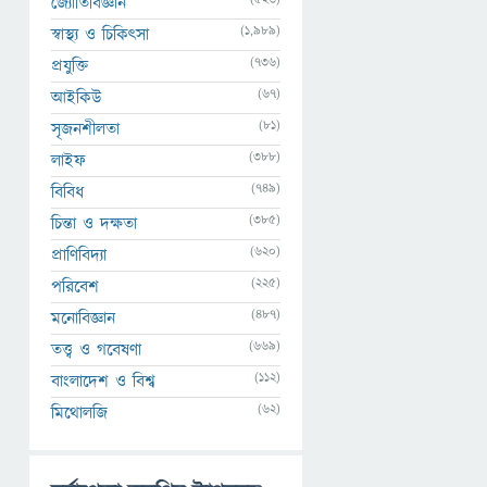
জ্যোতির্বিজ্ঞান
(1,989)
স্বাস্থ্য ও চিকিৎসা
(736)
প্রযুক্তি
(67)
আইকিউ
(81)
সৃজনশীলতা
(388)
লাইফ
(749)
বিবিধ
(385)
চিন্তা ও দক্ষতা
(620)
প্রাণিবিদ্যা
(225)
পরিবেশ
(487)
মনোবিজ্ঞান
(669)
তত্ত্ব ও গবেষণা
(112)
বাংলাদেশ ও বিশ্ব
(62)
মিথোলজি