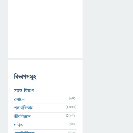
বিভাগসমূহ
সমস্ত বিভাগ
(641)
রসায়ন
(1,035)
পদার্থবিজ্ঞান
(1,829)
জীববিজ্ঞান
(159)
গণিত
(526)