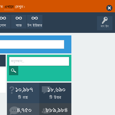
ারিত
এখানে
দেখুন।
পোল
ব্যাজ
টপ ইউজার
লগ ইন
10,987
18,690
টি প্রশ্ন
টি উত্তর
4,750
889,984