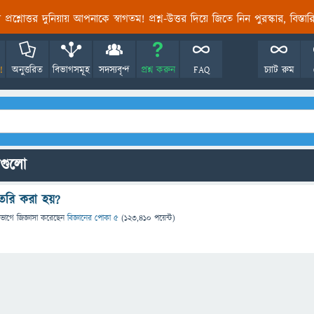
তির প্রশ্নোত্তর দুনিয়ায় আপনাকে স্বাগতম! প্রশ্ন-উত্তর দিয়ে জিতে নিন পুরস্কার, বিস্ত
!
অনুত্তরিত
বিভাগসমূহ
সদস্যবৃন্দ
প্রশ্ন করুন
FAQ
চ্যাট রুম
নগুলো
ৈরি করা হয়?
িভাগে
জিজ্ঞাসা
করেছেন
বিজ্ঞানের পোকা ৫
(
123,410
পয়েন্ট)