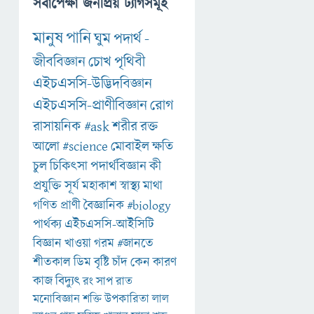
সর্বাপেক্ষা জনপ্রিয় ট্যাগসমূহ
মানুষ
পানি
ঘুম
পদার্থ
-
জীববিজ্ঞান
চোখ
পৃথিবী
এইচএসসি-উদ্ভিদবিজ্ঞান
এইচএসসি-প্রাণীবিজ্ঞান
রোগ
রাসায়নিক
#ask
শরীর
রক্ত
আলো
#science
মোবাইল
ক্ষতি
চুল
চিকিৎসা
পদার্থবিজ্ঞান
কী
প্রযুক্তি
সূর্য
মহাকাশ
স্বাস্থ্য
মাথা
গণিত
প্রাণী
বৈজ্ঞানিক
#biology
পার্থক্য
এইচএসসি-আইসিটি
বিজ্ঞান
খাওয়া
গরম
#জানতে
শীতকাল
ডিম
বৃষ্টি
চাঁদ
কেন
কারণ
কাজ
বিদ্যুৎ
রং
সাপ
রাত
মনোবিজ্ঞান
শক্তি
উপকারিতা
লাল