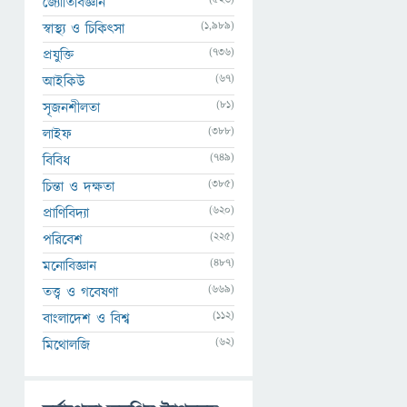
জ্যোতির্বিজ্ঞান
(1,989)
স্বাস্থ্য ও চিকিৎসা
(736)
প্রযুক্তি
(67)
আইকিউ
(81)
সৃজনশীলতা
(388)
লাইফ
(749)
বিবিধ
(385)
চিন্তা ও দক্ষতা
(620)
প্রাণিবিদ্যা
(225)
পরিবেশ
(487)
মনোবিজ্ঞান
(669)
তত্ত্ব ও গবেষণা
(112)
বাংলাদেশ ও বিশ্ব
(62)
মিথোলজি