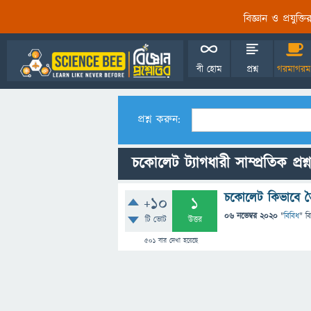
বিজ্ঞান ও প্রযুক্
বী হোম
প্রশ্ন
গরমাগরম
প্রশ্ন করুন:
চকোলেট ট্যাগধারী সাম্প্রতিক প্রশ্
চকোলেট কিভাবে ত
+10
1
06 নভেম্বর 2020
"
বিবিধ
" ব
টি ভোট
উত্তর
501
বার দেখা হয়েছে