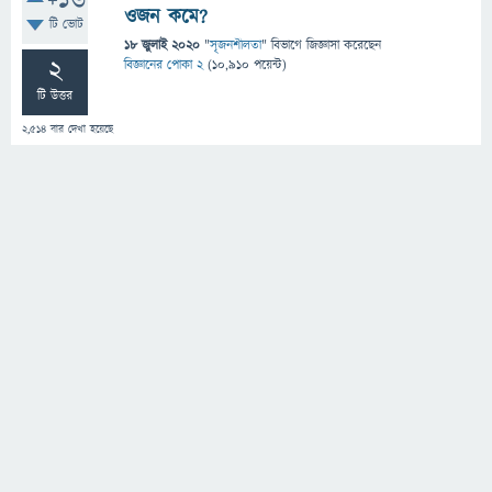
+16
ওজন কমে?
টি ভোট
18 জুলাই 2020
"
সৃজনশীলতা
" বিভাগে
জিজ্ঞাসা
করেছেন
2
বিজ্ঞানের পোকা 2
(
10,910
পয়েন্ট)
টি উত্তর
2,514
বার দেখা হয়েছে