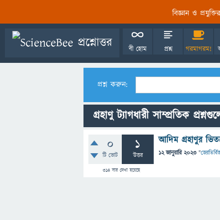
বিজ্ঞান ও প্রযুক্
বী হোম
প্রশ্ন
গরমাগরম!
প্রশ্ন করুন:
গ্রহাণু ট্যাগধারী সাম্প্রতিক প্রশ্নগু
আদিম গ্ৰহাণুর ভিত
0
1
12 জানুয়ারি 2023
"
জ্যোতির্বিজ
টি ভোট
উত্তর
314
বার দেখা হয়েছে