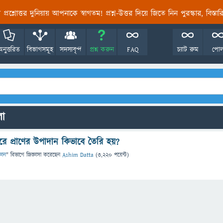
তির প্রশ্নোত্তর দুনিয়ায় আপনাকে স্বাগতম! প্রশ্ন-উত্তর দিয়ে জিতে নিন পুরস্কার, বিস্ত
অনুত্তরিত
বিভাগসমূহ
সদস্যবৃন্দ
প্রশ্ন করুন
FAQ
চ্যাট রুম
পো
লো
রে প্রাণের উপাদান কিভাবে তৈরি হয়?
্ঞান
" বিভাগে
জিজ্ঞাসা
করেছেন
Ashim Datta
(
3,220
পয়েন্ট)