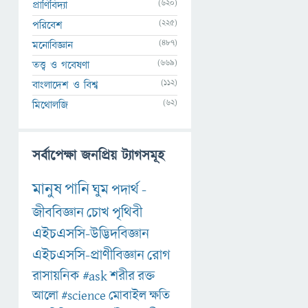
(620)
প্রাণিবিদ্যা
(225)
পরিবেশ
(487)
মনোবিজ্ঞান
(669)
তত্ত্ব ও গবেষণা
(112)
বাংলাদেশ ও বিশ্ব
(62)
মিথোলজি
সর্বাপেক্ষা জনপ্রিয় ট্যাগসমূহ
মানুষ
পানি
ঘুম
পদার্থ
-
জীববিজ্ঞান
চোখ
পৃথিবী
এইচএসসি-উদ্ভিদবিজ্ঞান
এইচএসসি-প্রাণীবিজ্ঞান
রোগ
রাসায়নিক
#ask
শরীর
রক্ত
আলো
#science
মোবাইল
ক্ষতি