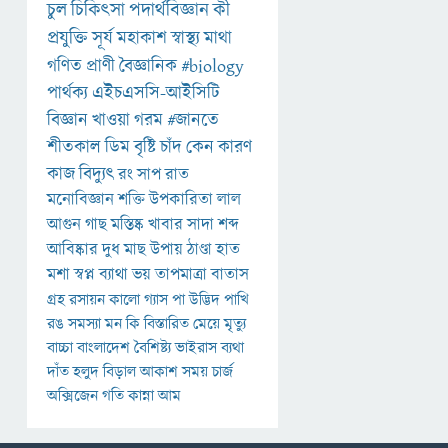
চুল
চিকিৎসা
পদার্থবিজ্ঞান
কী
প্রযুক্তি
সূর্য
মহাকাশ
স্বাস্থ্য
মাথা
গণিত
প্রাণী
বৈজ্ঞানিক
#biology
পার্থক্য
এইচএসসি-আইসিটি
বিজ্ঞান
খাওয়া
গরম
#জানতে
শীতকাল
ডিম
বৃষ্টি
চাঁদ
কেন
কারণ
কাজ
বিদ্যুৎ
রং
সাপ
রাত
মনোবিজ্ঞান
শক্তি
উপকারিতা
লাল
আগুন
গাছ
মস্তিষ্ক
খাবার
সাদা
শব্দ
আবিষ্কার
দুধ
মাছ
উপায়
ঠাণ্ডা
হাত
মশা
স্বপ্ন
ব্যাথা
ভয়
তাপমাত্রা
বাতাস
গ্রহ
রসায়ন
কালো
গ্যাস
পা
উদ্ভিদ
পাখি
রঙ
সমস্যা
মন
কি
বিস্তারিত
মেয়ে
মৃত্যু
বাচ্চা
বাংলাদেশ
বৈশিষ্ট্য
ভাইরাস
ব্যথা
দাঁত
হলুদ
বিড়াল
আকাশ
সময়
চার্জ
অক্সিজেন
গতি
কান্না
আম