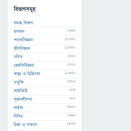
বিভাগসমূহ
সমস্ত বিভাগ
(641)
রসায়ন
(1,035)
পদার্থবিজ্ঞান
(1,830)
জীববিজ্ঞান
(159)
গণিত
(526)
জ্যোতির্বিজ্ঞান
(1,989)
স্বাস্থ্য ও চিকিৎসা
(736)
প্রযুক্তি
(67)
আইকিউ
(81)
সৃজনশীলতা
(388)
লাইফ
(749)
বিবিধ
(385)
চিন্তা ও দক্ষতা