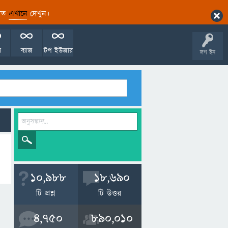
ারিত
এখানে
দেখুন।
ল
ব্যাজ
টপ ইউজার
লগ ইন
10,988
18,690
টি প্রশ্ন
টি উত্তর
4,750
890,010