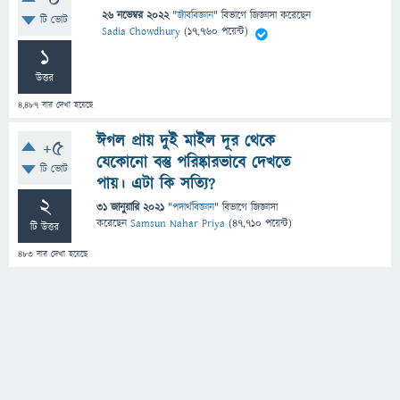
0
26 নভেম্বর 2022
"
জীববিজ্ঞান
" বিভাগে
জিজ্ঞাসা
করেছেন
টি ভোট
Sadia Chowdhury
(
17,760
পয়েন্ট)
1
উত্তর
4,487
বার দেখা হয়েছে
ঈগল প্রায় দুই মাইল দূর থেকে
+5
যেকোনো বস্তু পরিষ্কারভাবে দেখতে
টি ভোট
পায়। এটা কি সত্যি?
2
31 জানুয়ারি 2021
"
পদার্থবিজ্ঞান
" বিভাগে
জিজ্ঞাসা
করেছেন
Samsun Nahar Priya
(
47,710
পয়েন্ট)
টি উত্তর
483
বার দেখা হয়েছে