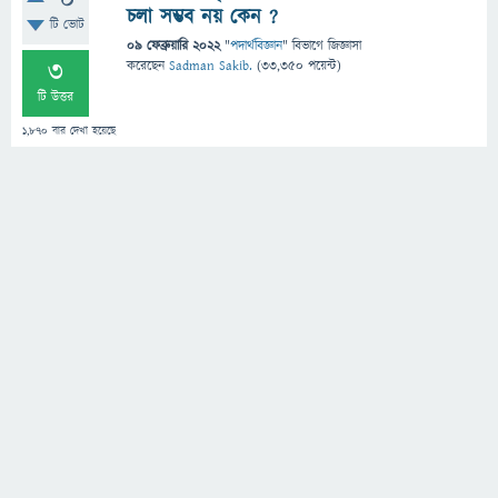
0
চলা সম্ভব নয় কেন ?
টি ভোট
09 ফেব্রুয়ারি 2022
"
পদার্থবিজ্ঞান
" বিভাগে
জিজ্ঞাসা
3
করেছেন
Sadman Sakib.
(
33,350
পয়েন্ট)
টি উত্তর
1,870
বার দেখা হয়েছে