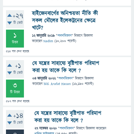
হাইজেনবার্গের অনিশ্চয়তা নীতি কী
+27
সকল মৌলের ইলেকট্রনের ক্ষেত্রে
টি ভোট
খাটে?
1
12 জানুয়ারি 2019
"
পদার্থবিজ্ঞান
" বিভাগে
জিজ্ঞাসা
করেছেন
Nadim
(
10,200
পয়েন্ট)
উত্তর
513
বার দেখা হয়েছে
যে যন্ত্রের সাহায্যে বৃষ্টিপাত পরিমাপ
+1
করা হয় তাকে কি বলে ?
টি ভোট
04 জানুয়ারি 2022
"
পদার্থবিজ্ঞান
" বিভাগে
জিজ্ঞাসা
3
করেছেন
Md. Arafat Hasan
(
16,190
পয়েন্ট)
টি উত্তর
587
বার দেখা হয়েছে
যে যন্ত্রের সাহায্যে বৃষ্টিপাত পরিমাপ
+14
করা হয় তাকে কি বলে ?
টি ভোট
27 নভেম্বর 2020
"
পদার্থবিজ্ঞান
" বিভাগে
জিজ্ঞাসা
করেছেন
খালিদ সাইফুল্লাহ
(
24,330
পয়েন্ট)