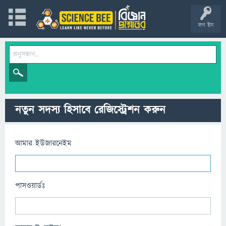
লগ ইন
নতুন সদস্য হিসাবে রেজিস্ট্রেশন করুন
আমার ইউজারনেইম
পাসওয়ার্ডঃ