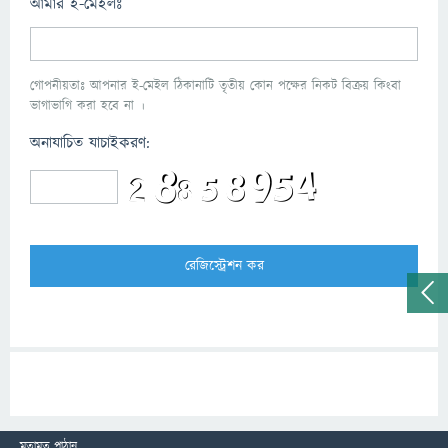
আমার ই-মেইলঃ
গোপনীয়তাঃ আপনার ই-মেইল ঠিকানাটি তৃতীয় কোন পক্ষের নিকট বিক্রয় কিংবা
ভাগাভাগি করা হবে না ।
অনাযাচিত যাচাইকরণ:
মতামত পাঠান