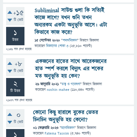
Subliminal সাউন্ড গুলা কি সত্যিই
+15
কাজে লাগে? যখন শুনি তখন
টি ভোট
অন্যরকম একটা অনুভূতি আসে। এটা
1
কিভাবে কাজ করে?
উত্তর
15 সেপ্টেম্বর 2020
"
পদার্থবিজ্ঞান
" বিভাগে
জিজ্ঞাসা
করেছেন
বিজ্ঞানের পোকা ৩
(
25,810
পয়েন্ট)
2,641
বার দেখা হয়েছে
একজনের হাতের সাথে আরেকজনের
+8
হাত স্পর্শ করলে বিদ্যুৎ এর শকের
টি ভোট
মত অনুভূতি হয় কেন?
2
26 জানুয়ারি 2021
"
তত্ত্ব ও গবেষণা
" বিভাগে
জিজ্ঞাসা
করেছেন
noshin mahee
(
110,340
পয়েন্ট)
টি উত্তর
2,937
বার দেখা হয়েছে
কোনো কিছু হারালে বুকের ভেতর
0
চিনচিন অনুভূতি হয় কেনো?
টি ভোট
01 ফেব্রুয়ারি 2023
"
মনোবিজ্ঞান
" বিভাগে
জিজ্ঞাসা
1
করেছেন
Fatema Tasnim
(
5,740
পয়েন্ট)