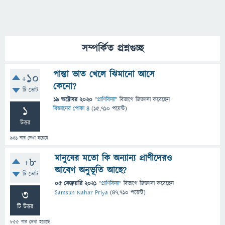
সম্পর্কিত প্রশ্নগুচ্ছ
পান্তা ভাত খেলে ঝিমানো আসে
+10
কেনো?
টি ভোট
19 অক্টোবর 2020
"
প্রাণিবিদ্যা
" বিভাগে
জিজ্ঞাসা
করেছেন
1
বিজ্ঞানের পোকা ৪
(
15,710
পয়েন্ট)
উত্তর
941
বার দেখা হয়েছে
মানুষের মতো কি অন্যান্য প্রাণীদেরও
+8
আবেগ অনুভূতি আছে?
টি ভোট
05 ফেব্রুয়ারি 2021
"
প্রাণিবিদ্যা
" বিভাগে
জিজ্ঞাসা
করেছেন
3
Samsun Nahar Priya
(
47,710
পয়েন্ট)
টি উত্তর
855
বার দেখা হয়েছে