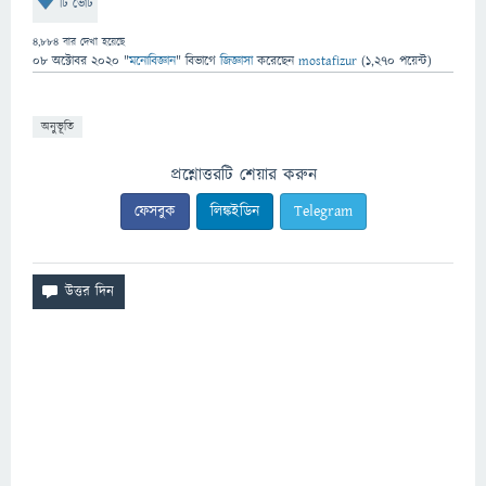
টি ভোট
4,884
বার দেখা হয়েছে
08 অক্টোবর 2020
"
মনোবিজ্ঞান
" বিভাগে
জিজ্ঞাসা
করেছেন
mostafizur
(
1,270
পয়েন্ট)
অনুভূতি
প্রশ্নোত্তরটি শেয়ার করুন
ফেসবুক
লিঙ্কইডিন
Telegram