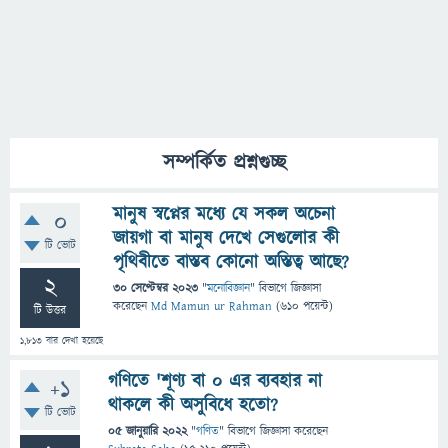
সম্পর্কিত প্রশ্নগুচ্ছ
মানুষ স্বপ্নের মধ্যে যে সকল অচেনা
0
জায়গা বা মানুষ দেখে সেগুলোর কী
টি ভোট
পৃথিবীতে বাস্তব কোনো অস্তিত্ব আছে?
2
30 সেপ্টেম্বর 2023
"
মনোবিজ্ঞান
" বিভাগে
জিজ্ঞাসা
করেছেন
Md Mamun ur Rahman
(
610
পয়েন্ট)
টি উত্তর
1,813
বার দেখা হয়েছে
গণিতে 'শূণ্য বা ০ এর ব্যবহার না
+1
থাকলে কী অসুবিধে হতো?
টি ভোট
05 জানুয়ারি 2022
"
গণিত
" বিভাগে
জিজ্ঞাসা
করেছেন