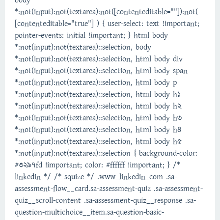
body
*:not(input):not(textarea):not([contenteditable=""]):not(
[contenteditable="true"] ) { user-select: text !important;
pointer-events: initial !important; } html body
*:not(input):not(textarea)::selection, body
*:not(input):not(textarea)::selection, html body div
*:not(input):not(textarea)::selection, html body span
*:not(input):not(textarea)::selection, html body p
*:not(input):not(textarea)::selection, html body h1
*:not(input):not(textarea)::selection, html body h2
*:not(input):not(textarea)::selection, html body h3
*:not(input):not(textarea)::selection, html body h4
*:not(input):not(textarea)::selection, html body h5
*:not(input):not(textarea)::selection { background-color:
#3297fd !important; color: #ffffff !important; } /*
linkedin */ /* squize */ .www_linkedin_com .sa-
assessment-flow__card.sa-assessment-quiz .sa-assessment-
quiz__scroll-content .sa-assessment-quiz__response .sa-
question-multichoice__item.sa-question-basic-