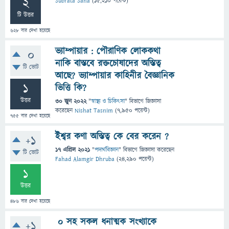
2
Subrata Saha
(
15,210
পয়েন্ট)
টি উত্তর
628
বার দেখা হয়েছে
ভ্যাম্পায়ার : পৌরাণিক লোককথা
0
নাকি বাস্তবে রক্তচোষাদের অস্তিত্ব
টি ভোট
আছে? ভ্যাম্পায়ার কাহিনীর বৈজ্ঞানিক
1
ভিত্তি কি?
উত্তর
30 জুন 2022
"
স্বাস্থ্য ও চিকিৎসা
" বিভাগে
জিজ্ঞাসা
করেছেন
Nishat Tasnim
(
7,950
পয়েন্ট)
755
বার দেখা হয়েছে
ইশ্বর কণা অস্তিত্ব কে বের করেন ?
+1
17 এপ্রিল 2021
"
পদার্থবিজ্ঞান
" বিভাগে
জিজ্ঞাসা
করেছেন
টি ভোট
Fahad Alamgir Dhruba
(
24,290
পয়েন্ট)
1
উত্তর
486
বার দেখা হয়েছে
০ সহ সকল ধনাত্মক সংখ্যাকে
+1