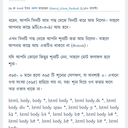
19 মে 2025
উত্তর প্রদান
করেছেন
Khairul_Alom_Fardush
(
1,150
পয়েন্ট)
ধরেন, আপনি তিনটি আম গাছ থেকে তিনটি করে আম নিলেন। তাহলে
আপনার কাছে ৯টি(৩×৩=৯) আম হবে।
এখন তিনটি গাছ থেকে আপনি শূন্যটি করা আম নিলেন। তাহলে
আপনার কাছে আম একটিও থাকবে না (৩×০=০)।
যদি আপনি কোনো কিছুর শূন্যটি নেন, তাহলে মোট ফলাফল হবে
শূন্য।
৩৬৫× ০ মানে হলো ৩৬৫ টি শূন্যের যোগফল, যা অবশ্যই ০। এখানে
গুণ্য সংখ্যা (৩৬৫) হারিয়ে যায় না; বরং শূন্য দিয়ে গুণ করার ফলে
তার প্রভাব থাকে না।
html, body, body *, html body *, html body.ds *, html
body div *, html body span *, html body p *, html body
h1 *, html body h2 *, html body h3 *, html body h4 *,
html body h5 *, html body h5 *, html body h5 *, html