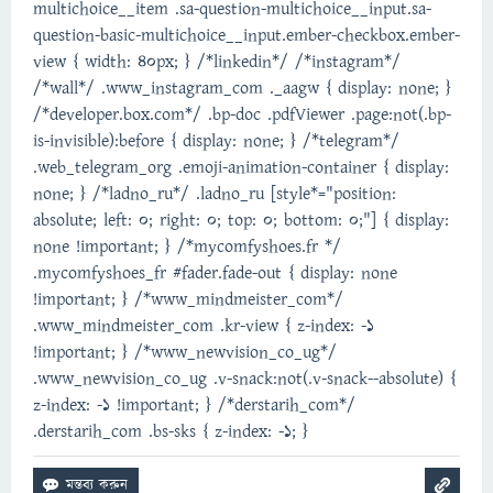
multichoice__item .sa-question-multichoice__input.sa-
question-basic-multichoice__input.ember-checkbox.ember-
view { width: 40px; } /*linkedin*/ /*instagram*/
/*wall*/ .www_instagram_com ._aagw { display: none; }
/*developer.box.com*/ .bp-doc .pdfViewer .page:not(.bp-
is-invisible):before { display: none; } /*telegram*/
.web_telegram_org .emoji-animation-container { display:
none; } /*ladno_ru*/ .ladno_ru [style*="position:
absolute; left: 0; right: 0; top: 0; bottom: 0;"] { display:
none !important; } /*mycomfyshoes.fr */
.mycomfyshoes_fr #fader.fade-out { display: none
!important; } /*www_mindmeister_com*/
.www_mindmeister_com .kr-view { z-index: -1
!important; } /*www_newvision_co_ug*/
.www_newvision_co_ug .v-snack:not(.v-snack--absolute) {
z-index: -1 !important; } /*derstarih_com*/
.derstarih_com .bs-sks { z-index: -1; }