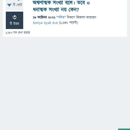
অঋণাত্মক সংখ্যা বলে। তবে ০
টি ভোট
ধনাত্মক সংখ্যা নয় কেন?
3
19 অক্টোবর 2022
"
গণিত
" বিভাগে
জিজ্ঞাসা
করেছেন
Asniya Ayub Ava
(
1,640
পয়েন্ট)
টি উত্তর
1,797
বার দেখা হয়েছে