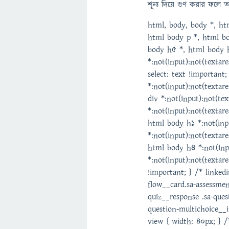
শূন্য দিয়ে গুণ করার ফলে ত
html, body, body *, ht
html body p *, html b
body h5 *, html body 
*:not(input):not(textare
select: text !important;
*:not(input):not(textare
div *:not(input):not(te
*:not(input):not(textare
html body h1 *:not(inpu
*:not(input):not(textare
html body h4 *:not(inpu
*:not(input):not(textare
!important; } /* linke
flow__card.sa-assessmen
quiz__response .sa-ques
question-multichoice__
view { width: 40px; }