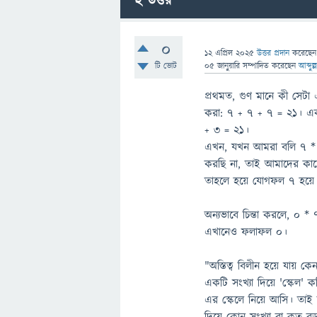
2
উত্তর
0
12 এপ্রিল 2025
উত্তর প্রদান
করেছে
টি ভোট
05 জানুয়ারি
সম্পাদিত
করেছেন
আব্দুল
প্রথমত, গুণ মানে কী সেট
করা: ৭ + ৭ + ৭ = ২১। এ
+ ৩ = ২১।
এখন, যখন আমরা বলি ৭ *
করছি না, তাই আমাদের কা
তাহলে হয়ে যোগফল ৭ হয়ে
অন্যভাবে চিন্তা করলে, ০
এখানেও ফলাফল ০।
"অস্তিত্ব বিলীন হয়ে যায় 
একটি সংখ্যা দিয়ে 'স্কেল'
এর স্কেলে নিয়ে আসি। তাই 