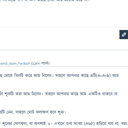
 সংখ্যাকে গুণ বা ভাগ করছি সেটা আর ম্যাটার করে না।
hairul_Alom_Fardush
(
1,150
পয়েন্ট)
াছ থেকে তিনটি করে আম নিলেন। তাহলে আপনার কাছে ৯টি(৩×৩=৯) আম
ি শূন্যটি করা আম নিলেন। তাহলে আপনার কাছে আম একটিও থাকবে না
যটি নেন, তাহলে মোট ফলাফল হবে শূন্য।
ন্যের যোগফল, যা অবশ্যই ০। এখানে গুণ্য সংখ্যা (৩৬৫) হারিয়ে যায় না; বরং