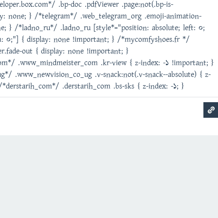
veloper.box.com*/ .bp-doc .pdfViewer .page:not(.bp-is-
play: none; } /*telegram*/ .web_telegram_org .emoji-animation-
e; } /*ladno_ru*/ .ladno_ru [style*="position: absolute; left: 0;
m: 0;"] { display: none !important; } /*mycomfyshoes.fr */
.fade-out { display: none !important; }
*/ .www_mindmeister_com .kr-view { z-index: -1 !important; }
/ .www_newvision_co_ug .v-snack:not(.v-snack--absolute) { z-
 /*derstarih_com*/ .derstarih_com .bs-sks { z-index: -1; }