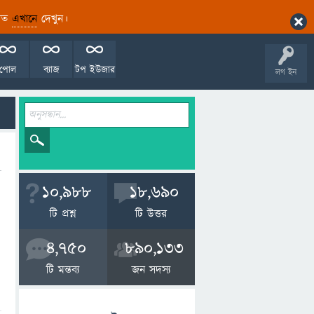
ারিত
এখানে
দেখুন।
পোল
ব্যাজ
টপ ইউজার
লগ ইন
10,988
18,690
টি প্রশ্ন
টি উত্তর
4,750
890,133
টি মন্তব্য
জন সদস্য