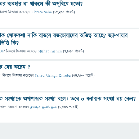
০ এর ব্যবহার না থাকলে কী অসুবিধে হতো?
িভাগে
জিজ্ঞাসা
করেছেন
Subrata Saha
(
15,210
পয়েন্ট)
ণিক লোককথা নাকি বাস্তবে রক্তচোষাদের অস্তিত্ব আছে? ভ্যাম্পায়ার
ভিত্তি কি?
িৎসা
" বিভাগে
জিজ্ঞাসা
করেছেন
Nishat Tasnim
(
7,950
পয়েন্ট)
 কে বের করেন ?
" বিভাগে
জিজ্ঞাসা
করেছেন
Fahad Alamgir Dhruba
(
24,290
পয়েন্ট)
 সংখ্যাকে অঋণাত্মক সংখ্যা বলে। তবে ০ ধনাত্মক সংখ্যা নয় কেন?
িভাগে
জিজ্ঞাসা
করেছেন
Asniya Ayub Ava
(
1,640
পয়েন্ট)