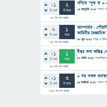
গণিতে 'শূণ্য বা 
+1
2
05 জানুয়ারি 2022
"
গণিত
" ব
টি ভোট
টি উত্তর
628
বার দেখা হয়েছে
ভ্যাম্পায়ার : পৌরা
0
1
কাহিনীর বৈজ্ঞানিক 
টি ভোট
উত্তর
30 জুন 2022
"
স্বাস্থ্য ও চিক
755
বার দেখা হয়েছে
ইশ্বর কণা অস্তিত্ব
+1
1
17 এপ্রিল 2021
"
পদার্থবিজ্ঞান
টি ভোট
উত্তর
486
বার দেখা হয়েছে
০ সহ সকল ধনাত্মক
+1
3
19 অক্টোবর 2022
"
গণিত
" ব
টি ভোট
টি উত্তর
1,795
বার দেখা হয়েছে