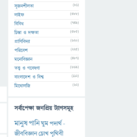
(81)
সৃজনশীলতা
(388)
লাইফ
(749)
বিবিধ
(385)
চিন্তা ও দক্ষতা
(620)
প্রাণিবিদ্যা
(225)
পরিবেশ
(487)
মনোবিজ্ঞান
(669)
তত্ত্ব ও গবেষণা
(112)
বাংলাদেশ ও বিশ্ব
(62)
মিথোলজি
সর্বাপেক্ষা জনপ্রিয় ট্যাগসমূহ
মানুষ
পানি
ঘুম
পদার্থ
-
জীববিজ্ঞান
চোখ
পৃথিবী