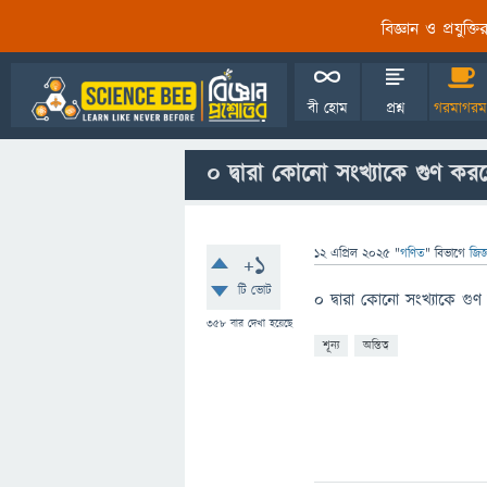
বিজ্ঞান ও প্রযুক্
বী হোম
প্রশ্ন
গরমাগরম
০ দ্বারা কোনো সংখ্যাকে গুণ করল
12 এপ্রিল 2025
"
গণিত
" বিভাগে
জিজ
+1
টি ভোট
০ দ্বারা কোনো সংখ্যাকে গুণ
358
বার দেখা হয়েছে
শূন্য
অস্তিত্ব