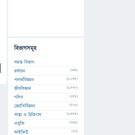
বিভাগসমূহ
সমস্ত বিভাগ
(641)
রসায়ন
(1,035)
পদার্থবিজ্ঞান
(1,830)
জীববিজ্ঞান
(159)
গণিত
(526)
জ্যোতির্বিজ্ঞান
(1,989)
স্বাস্থ্য ও চিকিৎসা
(736)
প্রযুক্তি
(67)
আইকিউ