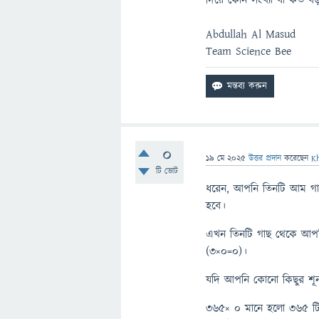
দিয়ে কোন সংখ্যা বা কত বড়
Abdullah Al Masud
Team Science Bee
0
19 মে 2025
উত্তর প্রদান
করেছেন
K
টি ভোট
ধরেন, আপনি তিনটি আম গ
হবে।
এখন তিনটি গাছ থেকে আপন
(৩×০=০)।
যদি আপনি কোনো কিছুর শূন্
৩৬৫× ০ মানে হলো ৩৬৫ টি শূ