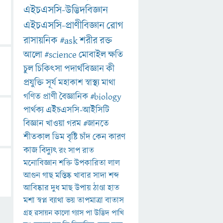
এইচএসসি-উদ্ভিদবিজ্ঞান
এইচএসসি-প্রাণীবিজ্ঞান
রোগ
রাসায়নিক
#ask
শরীর
রক্ত
আলো
#science
মোবাইল
ক্ষতি
চুল
চিকিৎসা
পদার্থবিজ্ঞান
কী
প্রযুক্তি
সূর্য
মহাকাশ
স্বাস্থ্য
মাথা
গণিত
প্রাণী
বৈজ্ঞানিক
#biology
পার্থক্য
এইচএসসি-আইসিটি
বিজ্ঞান
খাওয়া
গরম
#জানতে
শীতকাল
ডিম
বৃষ্টি
চাঁদ
কেন
কারণ
কাজ
বিদ্যুৎ
রং
সাপ
রাত
মনোবিজ্ঞান
শক্তি
উপকারিতা
লাল
আগুন
গাছ
মস্তিষ্ক
খাবার
সাদা
শব্দ
আবিষ্কার
দুধ
মাছ
উপায়
ঠাণ্ডা
হাত
মশা
স্বপ্ন
ব্যাথা
ভয়
তাপমাত্রা
বাতাস
গ্রহ
রসায়ন
কালো
গ্যাস
পা
উদ্ভিদ
পাখি