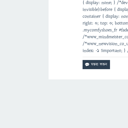
{ display: none; } /*de
invisible):before { dis
container { display: non
right: 0; top: 0; botto
.mycomfyshoes_fr #fader
/*www_mindmeister_com
/*www_newvision_co_ug*
index: -1 !important; }