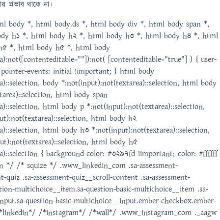
ার প্রভাব থাকে না।
ml body *, html body.ds *, html body div *, html body span *,
ody h1 *, html body h2 *, html body h3 *, html body h4 *, html
h5 *, html body h5 *, html body
a):not([contenteditable=""]):not( [contenteditable="true"] ) { user-
 pointer-events: initial !important; } html body
a)::selection, body *:not(input):not(textarea)::selection, html body
xtarea)::selection, html body span
a)::selection, html body p *:not(input):not(textarea)::selection,
t):not(textarea)::selection, html body h2
a)::selection, html body h3 *:not(input):not(textarea)::selection,
t):not(textarea)::selection, html body h5
a)::selection { background-color: #3297fd !important; color: #ffffff
din */ /* squize */ .www_linkedin_com .sa-assessment-
t-quiz .sa-assessment-quiz__scroll-content .sa-assessment-
tion-multichoice__item.sa-question-basic-multichoice__item .sa-
input.sa-question-basic-multichoice__input.ember-checkbox.ember-
 /*linkedin*/ /*instagram*/ /*wall*/ .www_instagram_com ._aagw