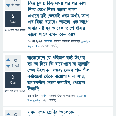
কিন্তু চুলায় কিছু সময় পর পর তাপ
টি ভোট
দিয়ে রেখে দিলে ভালো থাকে।
1
এখানে দুই ক্ষেত্রেই গরম অর্থাৎ তাপ
এর বিষয় রয়েছে। তাহলে এক তাপে
উত্তর
খাবার নষ্ট হয় আরেক তাপে খাবার
236
বার দেখা হয়েছে
ভালো থাকে এমন কেন হয়?
10 মে 2025
"
রসায়ন
" বিভাগে
জিজ্ঞাসা
করেছেন
Asniya
Ayub Ava
(
1,640
পয়েন্ট)
বাংলাদেশে যে পরিমাণ বর্জ্য উৎপন্ন
0
হয় তা দিয়ে কি বায়োগ্যাস বা জ্বালানি
টি ভোট
তেল উৎপাদন সম্ভব? যেমন পচনশীল
1
বর্জ্যগুলো থেকে বায়োগ্যাস বা সার,
অপচনশীল থেকে অকটেন, পেট্রোল
উত্তর
ইত্যাদি
102
বার দেখা হয়েছে
04 এপ্রিল
"
বিবিধ
" বিভাগে
জিজ্ঞাসা
করেছেন
Fayahal
Bin Kadry
(
120
পয়েন্ট)
নবম দশম শ্রেণির 'আ্যলকেন '
0