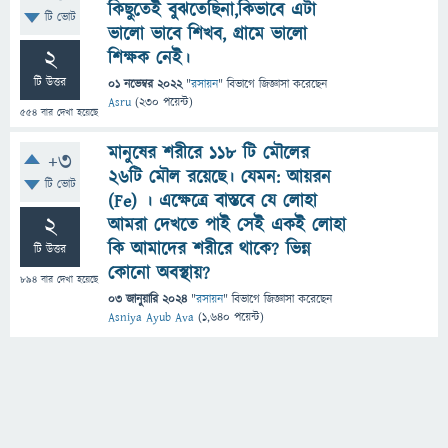
কিছুতেই বুঝতেছিনা,কিভাবে এটা
টি ভোট
ভালো ভাবে শিখব, গ্রামে ভালো
2
শিক্ষক নেই।
টি উত্তর
01 নভেম্বর 2022
"
রসায়ন
" বিভাগে
জিজ্ঞাসা
করেছেন
Asru
(
230
পয়েন্ট)
554
বার দেখা হয়েছে
মানুষের শরীরে ১১৮ টি মৌলের
+3
২৬টি মৌল রয়েছে। যেমন: আয়রন
টি ভোট
(Fe) । এক্ষেত্রে বাস্তবে যে লোহা
2
আমরা দেখতে পাই সেই একই লোহা
কি আমাদের শরীরে থাকে? ভিন্ন
টি উত্তর
কোনো অবস্থায়?
894
বার দেখা হয়েছে
03 জানুয়ারি 2024
"
রসায়ন
" বিভাগে
জিজ্ঞাসা
করেছেন
Asniya Ayub Ava
(
1,640
পয়েন্ট)