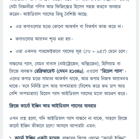
যেটা বিজ্ঞানীরা গণিত আর ফিজিক্সের হিসেব সহজ করতে ব্যবহার
করেন। আইডিয়াল গ্যাসের কিছু বৈশিষ্ট্য আছে:
এর কণাগুলোর মধ্যে কোনো আকর্ষণ বা বিকর্ষণ কাজ করে না।
কণাগুলোর আয়তন শূন্য ধরা হয়।
এরা একদম পারফেক্টভাবে গ্যাসের সূত্র (
PV
=
nRT
) মেনে চলে।
বাস্তবের গ্যাস, যেমন বাতাস (নাইট্রোজেন, অক্সিজেন), হিলিয়াম বা
ফ্রিজে ব্যবহৃত
রেফ্রিজারেন্ট (যেমন R134a)
, এগুলো "
রিয়েল গ্যাস
"।
এদের কণার মধ্যে সামান্য আকর্ষণ থাকে, আর কণার নিজস্ব আয়তনও
থাকে। তবে নির্দিষ্ট চাপ আর তাপমাত্রায় (বিশেষ করে কম চাপ আর
বেশি তাপমাত্রায়) রিয়েল গ্যাস আইডিয়াল গ্যাসের মতো আচরণ করে।
ফ্রিজে কার্নো ইঞ্জিন আর আইডিয়াল গ্যাসের ব্যবহার
এখন প্রশ্ন হলো, যদি আইডিয়াল গ্যাস বাস্তবে না থাকে, তাহলে ফ্রিজে
কার্নো ইঞ্জিন কীভাবে চলে? আসলে ব্যাপারটা এমন:
১.
কার্নো ইঞ্জিন একটা মডেল
: বাস্তবের ফ্রিজে কোনো "কার্নো ইঞ্জিন"