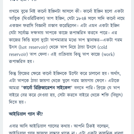
প্রথমে বুঝে নিই কার্নো ইঞ্জিনটা আসলে কী। কার্নো ইঞ্জিন হলো একটা
তাত্ত্বিক (থিওরিটিকাল) তাপ ইঞ্জিন, যেটা ১৮২৪ সালে সাদি কার্নো নামে
একজন ফরাসি বিজ্ঞানী প্রস্তাব করেছিলেন। এটা এমন একটা ইঞ্জিন
যেটা সর্বোচ্চ দক্ষতায় তাপকে কাজে রূপান্তরিত করতে পারে। এর
কাজের ভিত্তি হলো দুটো তাপমাত্রার মধ্যে তাপ স্থানান্তর—একটা গরম
উৎস (hot reservoir) থেকে তাপ নিয়ে ঠান্ডা উৎসে (cold
reservoir) তাপ ফেলা। এই প্রক্রিয়ায় কিছু তাপ কাজে (work)
রূপান্তরিত হয়।
কিন্তু ফ্রিজের ক্ষেত্রে কার্নো ইঞ্জিনকে উল্টো করে চালানো হয়। অর্থাৎ,
এটা তাপকে ঠান্ডা জায়গা থেকে তুলে গরম জায়গায় ফেলে। এটাকে
আমরা "
কার্নো রিফ্রিজারেশন সাইকেল
" বলতে পারি। ফ্রিজে যে তাপ
বাইরে বের করে দেওয়া হয়, সেটা করতে বাইরে থেকে শক্তি (বিদ্যুৎ)
দিতে হয়।
আইডিয়াল গ্যাস কী?
এবার আসি আইডিয়াল গ্যাসের কথায়। আপনি ঠিকই বলেছন,
আইডিয়াল গ্যাস আসলে বাস্তবে থাকে না। এটা একটা কাল্পনিক ধারণা,