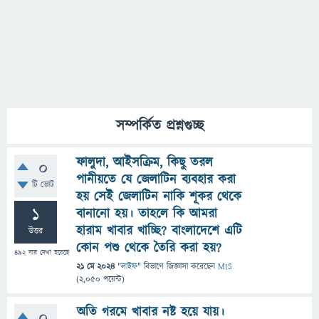
সম্পর্কিত প্রশ্নগুচ্ছ
ফালুদা, আইসক্রিম, কিছু তরল
0
পানীয়তে যে জেলাটিন ব্যবহার করা
টি ভোট
হয় সেই জেলাটিন নাকি শূকর থেকে
1
বানানো হয়। তাহলে কি আমরা
হারাম খাবার খাচ্ছি? বাংলাদেশে এটি
উত্তর
কোন পশু থেকে তৈরি করা হয়?
492
বার দেখা হয়েছে
21 মে 2024
"
লাইফ
" বিভাগে
জিজ্ঞাসা
করেছেন
MIS
(
2,050
পয়েন্ট)
অতি গরমে খাবার নষ্ট হয়ে যায়।
0