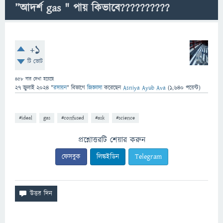
”আদর্শ gas " পায় কিভাবে??????????
+1
টি ভোট
458
বার দেখা হয়েছে
27 জুলাই 2024
"
রসায়ন
" বিভাগে
জিজ্ঞাসা
করেছেন
Asniya Ayub Ava
(
1,640
পয়েন্ট)
#ideal
gas
#confused
#ask
#science
প্রশ্নোত্তরটি শেয়ার করুন
ফেসবুক
লিঙ্কইডিন
Telegram