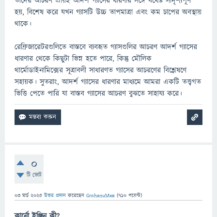
তাদের আচরণ প্রায়ই আদর্শ গ্যাসের ধারণার সঙ্গে যথেষ্ট সাদৃশ্যপূর্ণ
হয়, বিশেষ করে যখন গ্যাসটি উচ্চ তাপমাত্রা এবং কম চাপের অবস্থায়
থাকে।
রেফ্রিজারেটরগুলিতে বাস্তবে ব্যবহৃত গ্যাসগুলির আচরণ আদর্শ গ্যাসের
ধারণার থেকে কিছুটা ভিন্ন হতে পারে, কিন্তু মৌলিক
থার্মোডাইনামিক্সের সূত্রাবলী সাধারণত গ্যাসের আচরণের বিশ্লেষণে
সহায়ক। সুতরাং, আদর্শ গ্যাসের ধারণার মাধ্যমে আমরা একটি তত্ত্বগত
ভিত্তি পেতে পারি যা বাস্তব গ্যাসের আচরণ বুঝতে সাহায্য করে।
0
টি ভোট
03 মার্চ 2025
উত্তর প্রদান
করেছেন
GrohanuMax
(
710
পয়েন্ট)
কার্নো ইঞ্জিন কী?