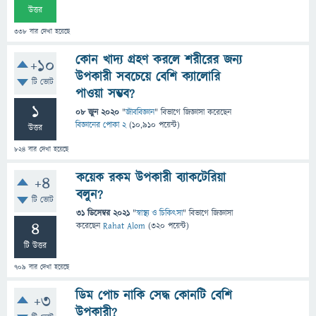
উত্তর
338
বার দেখা হয়েছে
কোন খাদ্য গ্রহণ করলে শরীরের জন্য
+10
উপকারী সবচেয়ে বেশি ক্যালোরি
টি ভোট
পাওয়া সম্ভব?
1
08 জুন 2020
"
জীববিজ্ঞান
" বিভাগে
জিজ্ঞাসা
করেছেন
বিজ্ঞানের পোকা 2
(
10,910
পয়েন্ট)
উত্তর
824
বার দেখা হয়েছে
কয়েক রকম উপকারী ব্যাকটেরিয়া
+4
বলুন?
টি ভোট
31 ডিসেম্বর 2021
"
স্বাস্থ্য ও চিকিৎসা
" বিভাগে
জিজ্ঞাসা
4
করেছেন
Rahat Alom
(
320
পয়েন্ট)
টি উত্তর
709
বার দেখা হয়েছে
ডিম পোচ নাকি সেদ্ধ কোনটি বেশি
+3
উপকারী?