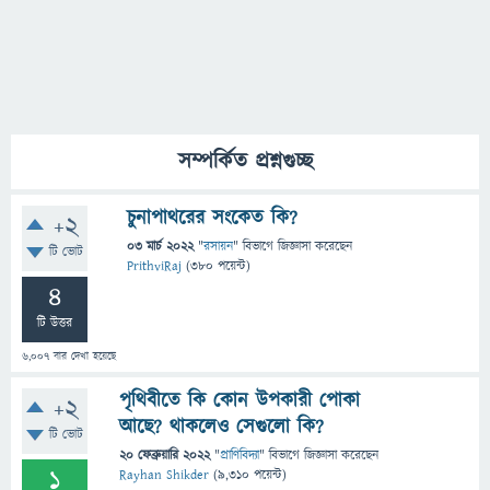
সম্পর্কিত প্রশ্নগুচ্ছ
চুনাপাথরের সংকেত কি?
+2
03 মার্চ 2022
"
রসায়ন
" বিভাগে
জিজ্ঞাসা
করেছেন
টি ভোট
PrithviRaj
(
380
পয়েন্ট)
4
টি উত্তর
6,007
বার দেখা হয়েছে
পৃথিবীতে কি কোন উপকারী পোকা
+2
আছে? থাকলেও সেগুলো কি?
টি ভোট
20 ফেব্রুয়ারি 2022
"
প্রাণিবিদ্যা
" বিভাগে
জিজ্ঞাসা
করেছেন
1
Rayhan Shikder
(
9,310
পয়েন্ট)