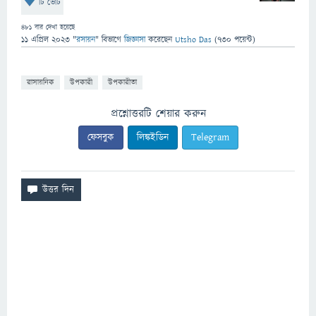
টি ভোট
481
বার দেখা হয়েছে
11 এপ্রিল 2023
"
রসায়ন
" বিভাগে
জিজ্ঞাসা
করেছেন
Utsho Das
(
730
পয়েন্ট)
রাসায়নিক
উপকারী
উপকারীতা
প্রশ্নোত্তরটি শেয়ার করুন
ফেসবুক
লিঙ্কইডিন
Telegram