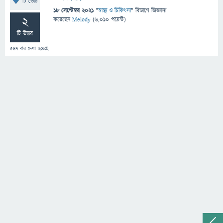
টি ভোট
18 সেপ্টেম্বর 2021
"
স্বাস্থ্য ও চিকিৎসা
" বিভাগে
জিজ্ঞাসা
2
করেছেন
Melody
(
6,010
পয়েন্ট)
টি উত্তর
547
বার দেখা হয়েছে