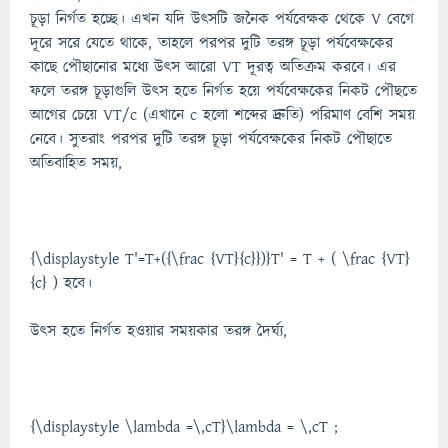
চূড়া নির্গত হচ্ছে। এখন যদি উৎসটি জনৈক পর্যবেক্ষক থেকে V বেগে
দূরে সরে যেতে থাকে, তাহলে পরপর দুটি তরঙ্গ চূড়া পর্যবেক্ষকের
কাছে পৌছানোর মধ্যে উৎস আরো VT দূরত্ব অতিক্রম করবে। এর
ফলে তরঙ্গ চূড়াগুলি উৎস হতে নির্গত হয়ে পর্যবেক্ষকের নিকট পৌছতে
আগের চেয়ে VT/c (এখানে c হলো শব্দের দ্রুতি) পরিমাণ বেশি সময়
নেবে। সুতরাং পরপর দুটি তরঙ্গ চূড়া পর্যবেক্ষকের নিকট পৌছাতে
অতিবাহিত সময়,
{\displaystyle T'=T+({\frac {VT}{c}})}T' = T + ( \frac {VT}
{c} ) হবে।
উৎস হতে নির্গত হওয়ার সময়কার তরঙ্গ দৈর্ঘ্য,
{\displaystyle \lambda =\,cT}\lambda = \,cT ;