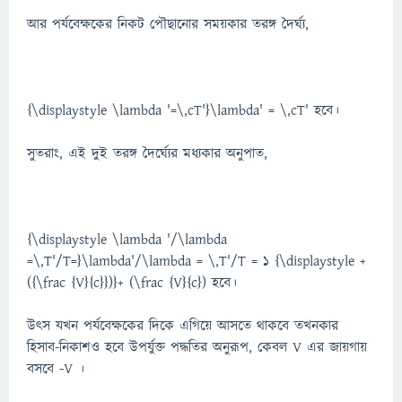
আর পর্যবেক্ষকের নিকট পৌছানোর সময়কার তরঙ্গ দৈর্ঘ্য,
{\displaystyle \lambda '=\,cT'}\lambda' = \,cT' হবে।
সুতরাং, এই দুই তরঙ্গ দৈর্ঘ্যের মধ্যকার অনুপাত,
{\displaystyle \lambda '/\lambda
=\,T'/T=}\lambda'/\lambda = \,T'/T = 1 {\displaystyle +
({\frac {V}{c}})}+ (\frac {V}{c}) হবে।
উৎস যখন পর্যবেক্ষকের দিকে এগিয়ে আসতে থাকবে তখনকার
হিসাব-নিকাশও হবে উপর্যুক্ত পদ্ধতির অনুরূপ, কেবল V এর জায়গায়
বসবে -V ।