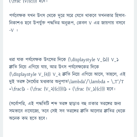
(\frac {V}{c})} হবে।
পর্যবেক্ষক যখন উৎস থেকে দূরে সরে যেতে থাকবে তখনকার হিসাব-
নিকাশও হবে উপর্যুক্ত পদ্ধতির অনুরূপ, কেবল V এর জায়গায় বসবে
-V ।
ধরা যাক পর্যবেক্ষক উৎসের দিকে {\displaystyle V_{1}} V_1
দ্রুতি নিয়ে এগিয়ে যায়, আর উৎস পর্যবেক্ষকের দিকে
{\displaystyle V_{2}} V_2 দ্রুতি নিয়ে এগিয়ে আসে, তাহলে, এই
দুই তরঙ্গ দৈর্ঘ্যের মধ্যকার অনুপাত\lambda'/\lambda = \,T'/T
=\frac{1 - (\frac {V_2}{c})}{1 + (\frac {V_1}{c})} হবে।
(সর্বোপরি, এই পদ্ধতিটি শব্দ তরঙ্গ ছাড়াও বহু প্রকার তরঙ্গের জন্য
সমভাবে প্রযোজ্যে, তবে সেই সব তরঙ্গের দ্রুতি আলোর দ্রুতির থেকে
অনেক কম হতে হবে।