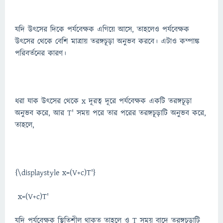
যদি উৎসের দিকে পর্যবেক্ষক এগিয়ে আসে, তাহলেও পর্যবেক্ষক
উৎসের থেকে বেশি মাত্রায় তরঙ্গচূড়া অনুভব করবে। এটাও কম্পাঙ্ক
পরিবর্তনের কারণ।
ধরা যাক উৎসের থেকে x দূরত্ব দূরে পর্যবেক্ষক একটি তরঙ্গচূড়া
অনুভব করে, আর T' সময় পরে তার পরের তরঙ্গচূড়াটি অনুভব করে,
তাহলে,
{\displaystyle x=(V+c)T'}
x=(V+c)T'
যদি পর্যবেক্ষক স্থিতিশীল থাকত তাহলে ও T সময় বাদে তরঙ্গচূড়াটি