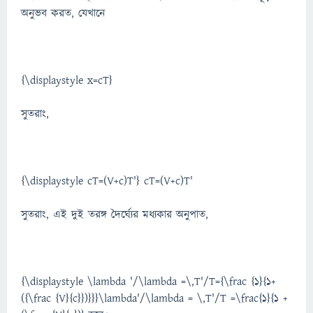
অনুভব করত, যেখানে
{\displaystyle x=cT}
সুতরাং,
{\displaystyle cT=(V+c)T'} cT=(V+c)T'
সুতরাং, এই দুই তরঙ্গ দৈর্ঘ্যের মধ্যকার অনুপাত,
{\displaystyle \lambda '/\lambda =\,T'/T={\frac {1}{1+
({\frac {V}{c}})}}}\lambda'/\lambda = \,T'/T =\frac{1}{1 +