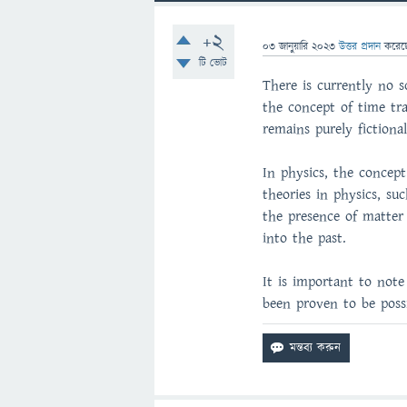
+2
03 জানুয়ারি 2023
উত্তর প্রদান
করে
টি ভোট
There is currently no sc
the concept of time tra
remains purely fictional
In physics, the concept
theories in physics, su
the presence of matter
into the past.
It is important to note 
been proven to be possi