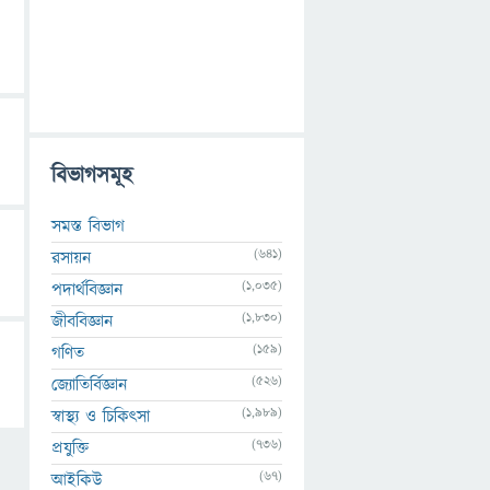
বিভাগসমূহ
সমস্ত বিভাগ
(641)
রসায়ন
(1,035)
পদার্থবিজ্ঞান
(1,830)
জীববিজ্ঞান
(159)
গণিত
(526)
জ্যোতির্বিজ্ঞান
(1,989)
স্বাস্থ্য ও চিকিৎসা
(736)
প্রযুক্তি
(67)
আইকিউ