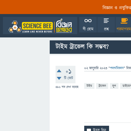
বিজ্ঞান ও প্রযুক্
বী হোম
প্রশ্ন
গরমাগরম
টাইম ট্রাভেল কি সম্ভব?
02 জানুয়ারি 2023
"
পদার্থবিজ্ঞান
" বিভ
+1
টি ভোট
টাইম
ট্রাভেল
লুপ
ডাইমে
496
বার দেখা হয়েছে