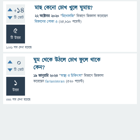
মাছ কেনো চোখ খুলে ঘুমায়?
+14
22 অক্টোবর 2020
"
মিথোলজি
" বিভাগে
জিজ্ঞাসা
করেছেন
টি ভোট
বিজ্ঞানের পোকা ৩
(
25,810
পয়েন্ট)
5
টি উত্তর
1,221
বার দেখা হয়েছে
ঘুম থেকে উঠলে চোখ ফুলে থাকে
0
কেন?
টি ভোট
19 জানুয়ারি 2023
"
স্বাস্থ্য ও চিকিৎসা
" বিভাগে
জিজ্ঞাসা
1
করেছেন
farianimran
(
520
পয়েন্ট)
উত্তর
542
বার দেখা হয়েছে