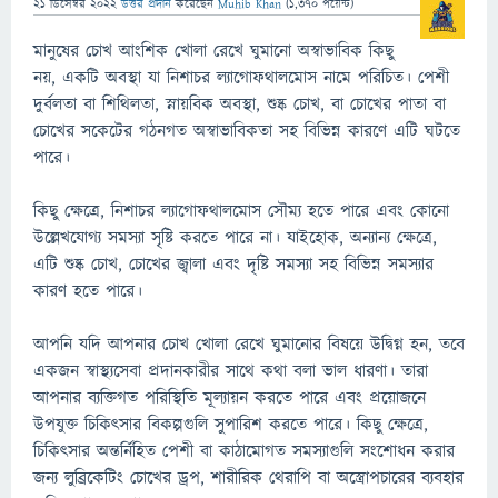
21 ডিসেম্বর 2022
উত্তর প্রদান
করেছেন
Muhib Khan
(
1,370
পয়েন্ট)
মানুষের চোখ আংশিক খোলা রেখে ঘুমানো অস্বাভাবিক কিছু
নয়, একটি অবস্থা যা নিশাচর ল্যাগোফথালমোস নামে পরিচিত। পেশী
দুর্বলতা বা শিথিলতা, স্নায়বিক অবস্থা, শুষ্ক চোখ, বা চোখের পাতা বা
চোখের সকেটের গঠনগত অস্বাভাবিকতা সহ বিভিন্ন কারণে এটি ঘটতে
পারে।
কিছু ক্ষেত্রে, নিশাচর ল্যাগোফথালমোস সৌম্য হতে পারে এবং কোনো
উল্লেখযোগ্য সমস্যা সৃষ্টি করতে পারে না। যাইহোক, অন্যান্য ক্ষেত্রে,
এটি শুষ্ক চোখ, চোখের জ্বালা এবং দৃষ্টি সমস্যা সহ বিভিন্ন সমস্যার
কারণ হতে পারে।
আপনি যদি আপনার চোখ খোলা রেখে ঘুমানোর বিষয়ে উদ্বিগ্ন হন, তবে
একজন স্বাস্থ্যসেবা প্রদানকারীর সাথে কথা বলা ভাল ধারণা। তারা
আপনার ব্যক্তিগত পরিস্থিতি মূল্যায়ন করতে পারে এবং প্রয়োজনে
উপযুক্ত চিকিত্সার বিকল্পগুলি সুপারিশ করতে পারে। কিছু ক্ষেত্রে,
চিকিত্সার অন্তর্নিহিত পেশী বা কাঠামোগত সমস্যাগুলি সংশোধন করার
জন্য লুব্রিকেটিং চোখের ড্রপ, শারীরিক থেরাপি বা অস্ত্রোপচারের ব্যবহার