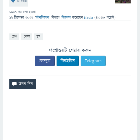
টি ভোট
1,967
বার দেখা হয়েছে
12 ডিসেম্বর 2022
"
জীববিজ্ঞান
" বিভাগে
জিজ্ঞাসা
করেছেন
Nadia
(
4,030
পয়েন্ট)
চোখ
খোলা
ঘুম
প্রশ্নোত্তরটি শেয়ার করুন
ফেসবুক
লিঙ্কইডিন
Telegram