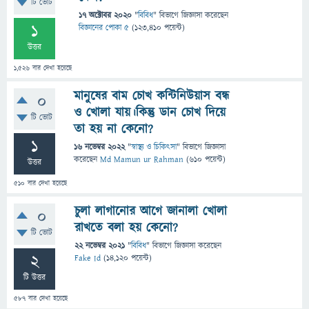
টি ভোট
17 অক্টোবর 2020
"
বিবিধ
" বিভাগে
জিজ্ঞাসা
করেছেন
1
বিজ্ঞানের পোকা ৫
(
123,410
পয়েন্ট)
উত্তর
1,526
বার দেখা হয়েছে
মানুষের বাম চোখ কন্টিনিউয়াস বন্ধ
0
ও খোলা যায়।কিন্তু ডান চোখ দিয়ে
টি ভোট
তা হয় না কেনো?
1
16 নভেম্বর 2022
"
স্বাস্থ্য ও চিকিৎসা
" বিভাগে
জিজ্ঞাসা
করেছেন
Md Mamun ur Rahman
(
610
পয়েন্ট)
উত্তর
510
বার দেখা হয়েছে
চুলা লাগানোর আগে জানালা খোলা
0
রাখতে বলা হয় কেনো?
টি ভোট
22 নভেম্বর 2021
"
বিবিধ
" বিভাগে
জিজ্ঞাসা
করেছেন
2
Fake Id
(
14,120
পয়েন্ট)
টি উত্তর
587
বার দেখা হয়েছে