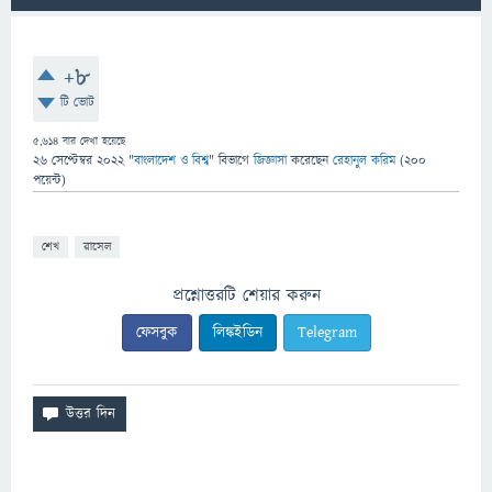
+8
টি ভোট
5,614
বার দেখা হয়েছে
26 সেপ্টেম্বর 2022
"
বাংলাদেশ ও বিশ্ব
" বিভাগে
জিজ্ঞাসা
করেছেন
রেহানুল করিম
(
200
পয়েন্ট)
শেখ
রাসেল
প্রশ্নোত্তরটি শেয়ার করুন
ফেসবুক
লিঙ্কইডিন
Telegram