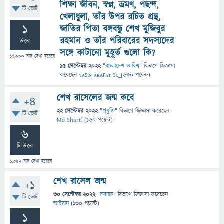
শিক্ষা জীবন, স্বপ্ন, ভ্রমণ, পছন্দ,
টি ভোট
খেলাধুলা, তাঁর উপর রচিত গ্রন্থ,
1
জাতির পিতা বঙ্গবন্ধু শেখ মুজিবুর
রহমান ও তাঁর পরিবারের সদস্যদের
উত্তর
সঙ্গে কাটানো মুহূর্ত গুলো কি?
17,900
বার দেখা হয়েছে
15 সেপ্টেম্বর 2022
"
বাংলাদেশ ও বিশ্ব
" বিভাগে
জিজ্ঞাসা
করেছেন
ʏᴀꜱɪɴ ᴀʀᴀꜰᴀᴛ Sᴄ͢͢͢
(
630
পয়েন্ট)
শেখ রাসেলের জন্ম কবে
+4
22 সেপ্টেম্বর 2022
"
প্রযুক্তি
" বিভাগে
জিজ্ঞাসা
করেছেন
টি ভোট
Md Sharif
(
160
পয়েন্ট)
6
টি উত্তর
1,392
বার দেখা হয়েছে
শেখ রাসেল জন্ম
+1
30 সেপ্টেম্বর 2022
"
রসায়ন
" বিভাগে
জিজ্ঞাসা
করেছেন
টি ভোট
আইয়ান
(
130
পয়েন্ট)
1