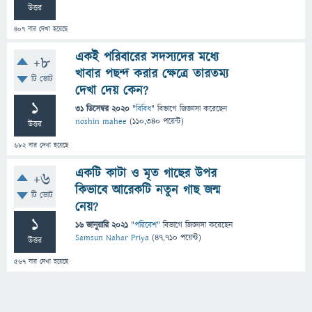
উত্তর
407
বার দেখা হয়েছে
একই পরিবারের সদস্যদের মধ্যে
+8
খাবার পছন্দ করার ক্ষেত্রে তারতম্য
টি ভোট
দেখা দেয় কেন?
1
31 ডিসেম্বর 2020
"
বিবিধ
" বিভাগে
জিজ্ঞাসা
করেছেন
noshin mahee
(
110,340
পয়েন্ট)
উত্তর
682
বার দেখা হয়েছে
একটি কাটা ও মৃত গাছের উপর
+6
কিভাবে আরেকটি নতুন গাছ জন্ম
টি ভোট
নেয়?
1
16 জানুয়ারি 2021
"
পরিবেশ
" বিভাগে
জিজ্ঞাসা
করেছেন
Samsun Nahar Priya
(
47,710
পয়েন্ট)
উত্তর
567
বার দেখা হয়েছে