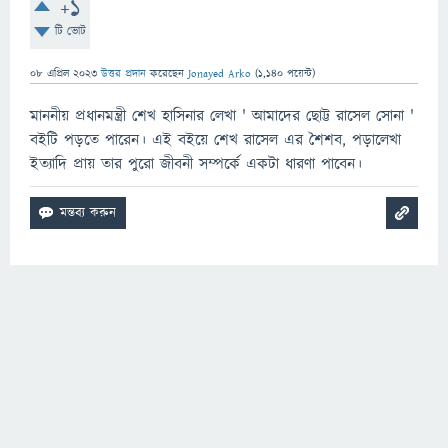
+1
টি ভোট
08 এপ্রিল 2023
উত্তর প্রদান
করেছেন
Jonayed Arko
(
1,140
পয়েন্ট)
মাননীয় প্রধানমন্ত্রী শেখ হাসিনার লেখা ' আমাদের ছোট্ট রাসেল সোনা '
বইটি পড়তে পারেন। এই বইয়ে শেখ রাসেল এর শৈশব, পড়ালেখা
ইত্যাদি প্রায় তার পুরো জীবনী সম্পর্কে একটা ধারণা পাবেন।