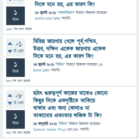
দিকে মনে হয়, এর কারণ কি?
1
28 জুলাই 2021
"
পদার্থবিজ্ঞান
" বিভাগে
জিজ্ঞাসা
করেছেন
Arefinratul
(
170
পয়েন্ট)
উত্তর
1,120
বার দেখা হয়েছে
বিভিন্ন জায়গায় গেলে পূর্ব,পশ্চিম,
+1
উত্তর, দক্ষিন একেক জায়গায় একেক
টি ভোট
দিকে মনে হয়, এর কারণ কি?
1
24 জুলাই 2021
"
বিবিধ
" বিভাগে
জিজ্ঞাসা
করেছেন
Ah
Ratul
(
130
পয়েন্ট)
উত্তর
432
বার দেখা হয়েছে
হঠাৎ গুরুত্বপূর্ণ কাজের মাঝেও কোনো
+8
কিছুর দিকে একদৃষ্টিতে তাকিয়ে
টি ভোট
থাকার এবং অন্য কোথাও না
1
তাকানোর প্রবনতার লজিক টা কি?
উত্তর
19 জানুয়ারি 2021
"
বিবিধ
" বিভাগে
জিজ্ঞাসা
করেছেন
Samsun Nahar Priya
(
47,710
পয়েন্ট)
426
বার দেখা হয়েছে