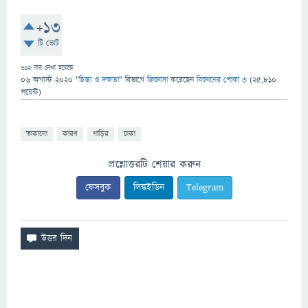
+13
টি ভোট
612
বার দেখা হয়েছে
06 অগাস্ট 2020
"
চিন্তা ও দক্ষতা
" বিভাগে
জিজ্ঞাসা
করেছেন
বিজ্ঞানের পোকা ৩
(
25,810
পয়েন্ট)
তাকানো
কারণ
গাড়ির
চাকা
প্রশ্নোত্তরটি শেয়ার করুন
ফেসবুক
লিঙ্কইডিন
Telegram