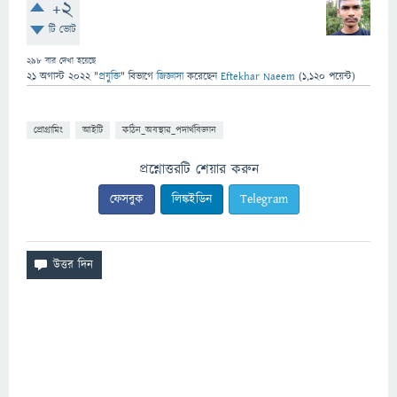
+2
টি ভোট
298
বার দেখা হয়েছে
21 অগাস্ট 2022
"
প্রযুক্তি
" বিভাগে
জিজ্ঞাসা
করেছেন
Eftekhar Naeem
(
1,120
পয়েন্ট)
প্রোগ্রামিং
আইটি
কঠিন_অবস্থার_পদার্থবিজ্ঞান
প্রশ্নোত্তরটি শেয়ার করুন
ফেসবুক
লিঙ্কইডিন
Telegram