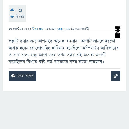
0
টি ভোট
17 সেপ্টেম্বর 2022
উত্তর প্রদান
করেছেন
Msknirob
(
6,760
পয়েন্ট)
প্রশ্নটি করার জন্য আপনাকে অনেক ধন্যবাদ। আপনি জানলে হয়তো
অবাক হবেন যে প্রোগ্রামিং আবিষ্কার হয়েছিলো কম্পিউটার আবিস্কারের
ও প্রায় ১০০ বছর আগে এবং তখন সময় এই অসাধ্য কাজটি
করেছিলেন বিখ্যাত কবি লর্ড বায়রনের কন্যা অ্যাডা লাভলেস।