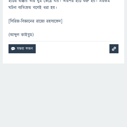
হাঁচির ধাক্কায় তার ঘুম ভেঙে যায়। তারপর হাঁচি শুরু হয়। এরকম
ঘটনা ব্যতিক্রম বলেই ধরা হয়।
[সিরিজ-বিজ্ঞানের রাজ্যে রহস্যভেদ]
(আব্দুল কাইয়ুম)