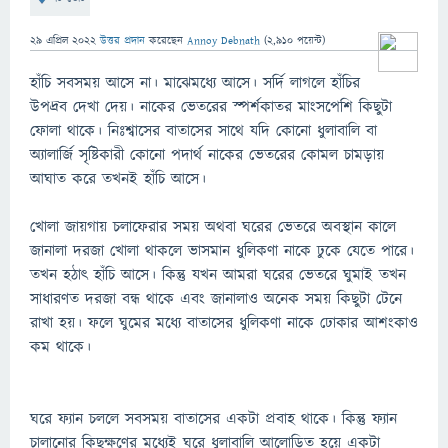
29 এপ্রিল 2022
উত্তর প্রদান
করেছেন
Annoy Debnath
(
2,910
পয়েন্ট)
হাঁচি সবসময় আসে না। মাঝেমধ্যে আসে। সর্দি লাগলে হাঁচির
উপদ্রব দেখা দেয়। নাকের ভেতরের স্পর্শকাতর মাংসপেশি কিছুটা
ফোলা থাকে। নিঃশ্বাসের বাতাসের সাথে যদি কোনো ধুলাবালি বা
অ্যালার্জি সৃষ্টিকারী কোনো পদার্থ নাকের ভেতরের কোমল চামড়ায়
আঘাত করে তখনই হাঁচি আসে।
খোলা জায়গায় চলাফেরার সময় অথবা ঘরের ভেতরে অবস্থান কালে
জানালা দরজা খোলা থাকলে ভাসমান ধুলিকণা নাকে ঢুকে যেতে পারে।
তখন হঠাৎ হাঁচি আসে। কিন্তু যখন আমরা ঘরের ভেতরে ঘুমাই তখন
সাধারণত দরজা বন্ধ থাকে এবং জানালাও অনেক সময় কিছুটা টেনে
রাখা হয়। ফলে ঘুমের মধ্যে বাতাসের ধুলিকণা নাকে ঢোকার আশংকাও
কম থাকে।
ঘরে ফ্যান চললে সবসময় বাতাসের একটা প্রবাহ থাকে। কিন্তু ফ্যান
চালানোর কিছুক্ষণের মধ্যেই ঘরে ধুলাবালি আলোড়িত হয়ে একটা