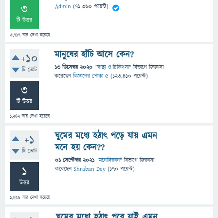
3
Admin
(
71,360
পয়েন্ট)
টি উত্তর
3,717
বার দেখা হয়েছে
মানুষের হাঁচি আসে কেন?
+10
13 ডিসেম্বর 2020
"
স্বাস্থ্য ও চিকিৎসা
" বিভাগে
জিজ্ঞাসা
টি ভোট
করেছেন
বিজ্ঞানের পোকা ৫
(
123,410
পয়েন্ট)
3
টি উত্তর
1,242
বার দেখা হয়েছে
ঘুমের মধ্যে হঠাৎ পড়ে যায় এমন
+1
মনে হয় কেন??
টি ভোট
01 সেপ্টেম্বর 2021
"
মনোবিজ্ঞান
" বিভাগে
জিজ্ঞাসা
1
করেছেন
Shraban Dey
(
170
পয়েন্ট)
উত্তর
1,229
বার দেখা হয়েছে
ঘুমের মধো হঠাৎ পরে যাই এমন