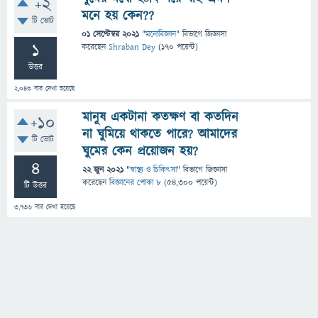
+2
মনে হয় কেন??
টি ভোট
01 সেপ্টেম্বর 2021
"
মনোবিজ্ঞান
" বিভাগে
জিজ্ঞাসা
1
করেছেন
Shraban Dey
(
170
পয়েন্ট)
উত্তর
2,043
বার দেখা হয়েছে
মানুষ একটানা কতক্ষণ বা কতদিন
+10
না ঘুমিয়ে থাকতে পারে? আমাদের
টি ভোট
ঘুমের কেন প্রয়োজন হয়?
4
22 জুন 2021
"
স্বাস্থ্য ও চিকিৎসা
" বিভাগে
জিজ্ঞাসা
করেছেন
বিজ্ঞানের পোকা ৮
(
54,300
পয়েন্ট)
টি উত্তর
3,736
বার দেখা হয়েছে