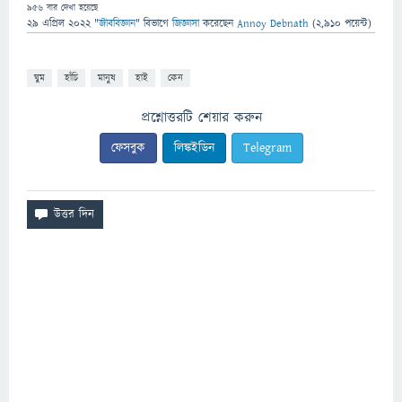
956
বার দেখা হয়েছে
29 এপ্রিল 2022
"
জীববিজ্ঞান
" বিভাগে
জিজ্ঞাসা
করেছেন
Annoy Debnath
(
2,910
পয়েন্ট)
ঘুম
হাঁচি
মানুষ
হাই
কেন
প্রশ্নোত্তরটি শেয়ার করুন
ফেসবুক
লিঙ্কইডিন
Telegram