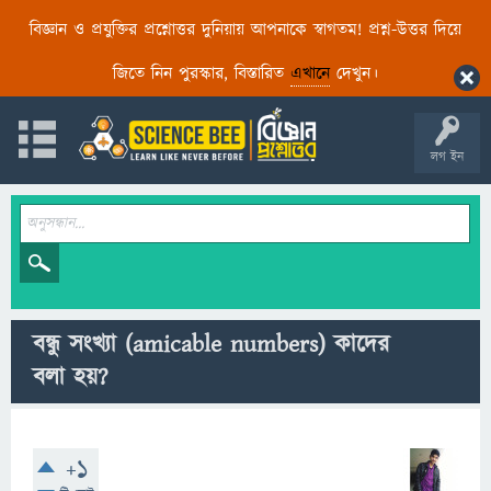
বিজ্ঞান ও প্রযুক্তির প্রশ্নোত্তর দুনিয়ায় আপনাকে স্বাগতম! প্রশ্ন-উত্তর দিয়ে
জিতে নিন পুরস্কার, বিস্তারিত
এখানে
দেখুন।
লগ ইন
বন্ধু সংখ্যা (amicable numbers) কাদের
বলা হয়?
+1