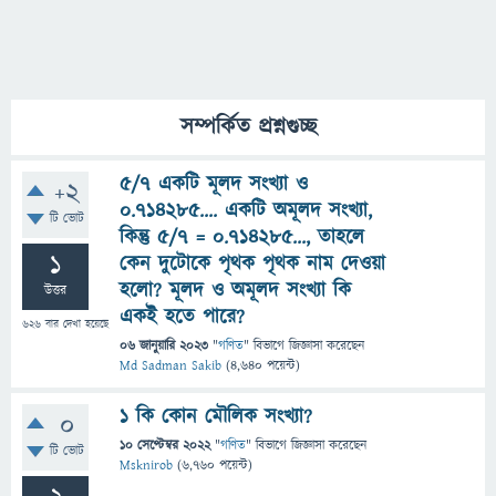
সম্পর্কিত প্রশ্নগুচ্ছ
৫/৭ একটি মূলদ সংখ্যা ও
+2
০.৭১৪২৮৫.... একটি অমূলদ সংখ্যা,
টি ভোট
কিন্তু ৫/৭ = ০.৭১৪২৮৫..., তাহলে
1
কেন দুটোকে পৃথক পৃথক নাম দেওয়া
হলো? মূলদ ও অমূলদ সংখ্যা কি
উত্তর
একই হতে পারে?
626
বার দেখা হয়েছে
06 জানুয়ারি 2023
"
গণিত
" বিভাগে
জিজ্ঞাসা
করেছেন
Md Sadman Sakib
(
4,640
পয়েন্ট)
১ কি কোন মৌলিক সংখ্যা?
0
10 সেপ্টেম্বর 2022
"
গণিত
" বিভাগে
জিজ্ঞাসা
করেছেন
টি ভোট
Msknirob
(
6,760
পয়েন্ট)