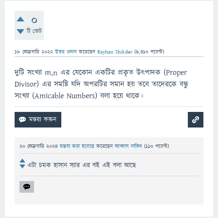
0
টি ভোট
18 ফেব্রুয়ারি 2022
উত্তর প্রদান
করেছেন
Rayhan Shikder
(
9,310
পয়েন্ট)
দুটি সংখ্যা m,n এর যেকোন একটির প্রকৃত উৎপাদক (Proper
Divisor) এর সমষ্টি যদি অপরটির সমান হয় তবে তাদেরকে বন্ধু
সংখ্যা (Amicable Numbers) বলা হয়ে থাকে।
20 ফেব্রুয়ারি 2024
মন্তব্য করা হয়েছে
করেছেন
আব্বাস নাভিদ
(
110
পয়েন্ট)
এটা চমক হাসান স্যার এর বই এই বলা আছে