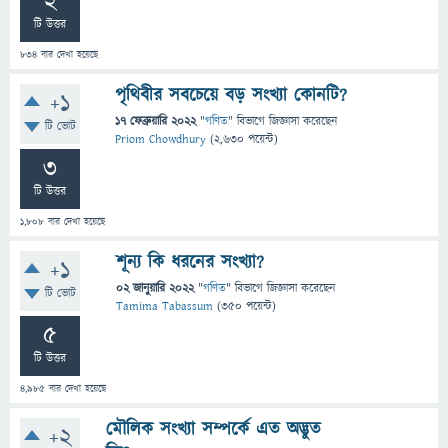
2
টি উত্তর
834
বার দেখা হয়েছে
পৃথিবীর সবচেয়ে বড় সংখ্যা কোনটি?
+1
17 ফেব্রুয়ারি 2022
"
গণিত
" বিভাগে
জিজ্ঞাসা
করেছেন
টি ভোট
Priom Chowdhury
(
2,630
পয়েন্ট)
3
টি উত্তর
1,808
বার দেখা হয়েছে
শূন্য কি ধরনের সংখ্যা?
+1
02 জানুয়ারি 2022
"
গণিত
" বিভাগে
জিজ্ঞাসা
করেছেন
টি ভোট
Tamima Tabassum
(
350
পয়েন্ট)
5
টি উত্তর
4,985
বার দেখা হয়েছে
মৌলিক সংখ্যা সম্পর্কে এত অদ্ভুত
+2