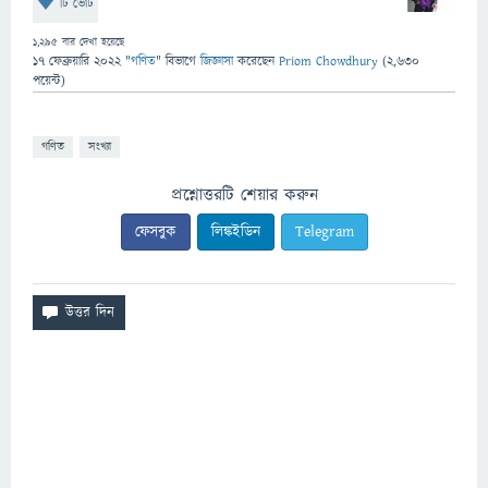
টি ভোট
1,295
বার দেখা হয়েছে
17 ফেব্রুয়ারি 2022
"
গণিত
" বিভাগে
জিজ্ঞাসা
করেছেন
Priom Chowdhury
(
2,630
পয়েন্ট)
গণিত
সংখ্যা
প্রশ্নোত্তরটি শেয়ার করুন
ফেসবুক
লিঙ্কইডিন
Telegram