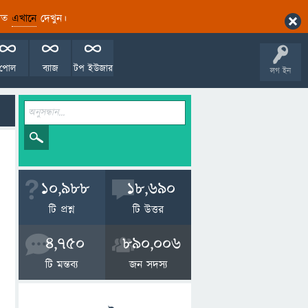
ারিত
এখানে
দেখুন।
পোল
ব্যাজ
টপ ইউজার
লগ ইন
10,988
18,690
টি প্রশ্ন
টি উত্তর
4,750
890,006
টি মন্তব্য
জন সদস্য