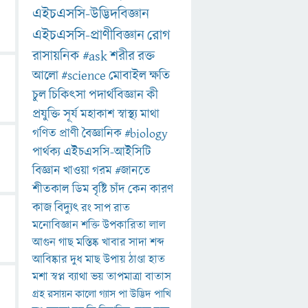
এইচএসসি-উদ্ভিদবিজ্ঞান
এইচএসসি-প্রাণীবিজ্ঞান
রোগ
রাসায়নিক
#ask
শরীর
রক্ত
আলো
#science
মোবাইল
ক্ষতি
চুল
চিকিৎসা
পদার্থবিজ্ঞান
কী
প্রযুক্তি
সূর্য
মহাকাশ
স্বাস্থ্য
মাথা
গণিত
প্রাণী
বৈজ্ঞানিক
#biology
পার্থক্য
এইচএসসি-আইসিটি
বিজ্ঞান
খাওয়া
গরম
#জানতে
শীতকাল
ডিম
বৃষ্টি
চাঁদ
কেন
কারণ
কাজ
বিদ্যুৎ
রং
সাপ
রাত
মনোবিজ্ঞান
শক্তি
উপকারিতা
লাল
আগুন
গাছ
মস্তিষ্ক
খাবার
সাদা
শব্দ
আবিষ্কার
দুধ
মাছ
উপায়
ঠাণ্ডা
হাত
মশা
স্বপ্ন
ব্যাথা
ভয়
তাপমাত্রা
বাতাস
গ্রহ
রসায়ন
কালো
গ্যাস
পা
উদ্ভিদ
পাখি