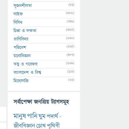
(81)
সৃজনশীলতা
(388)
লাইফ
(749)
বিবিধ
(385)
চিন্তা ও দক্ষতা
(620)
প্রাণিবিদ্যা
(225)
পরিবেশ
(487)
মনোবিজ্ঞান
(669)
তত্ত্ব ও গবেষণা
(112)
বাংলাদেশ ও বিশ্ব
(62)
মিথোলজি
সর্বাপেক্ষা জনপ্রিয় ট্যাগসমূহ
মানুষ
পানি
ঘুম
পদার্থ
-
জীববিজ্ঞান
চোখ
পৃথিবী