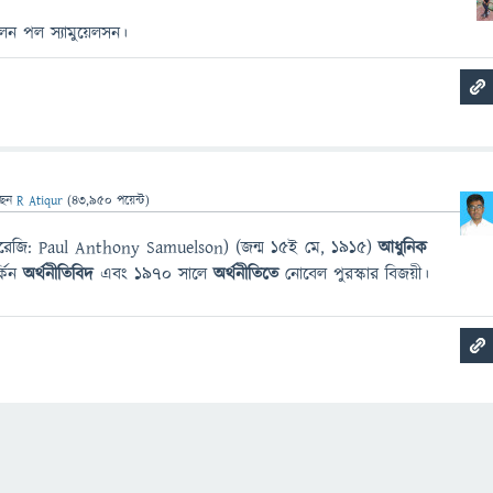
ন পল স্যামুয়েলসন।
ছেন
R Atiqur
(
43,950
পয়েন্ট)
ন (ইংরেজি: Paul Anthony Samuelson) (জন্ম ১৫ই মে, ১৯১৫)
আধুনিক
্কিন
অর্থনীতিবিদ
এবং ১৯৭০ সালে
অর্থনীতিতে
নোবেল পুরস্কার বিজয়ী।