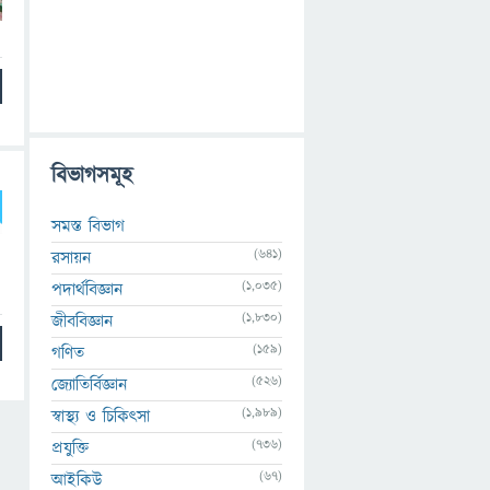
বিভাগসমূহ
সমস্ত বিভাগ
(641)
রসায়ন
(1,035)
পদার্থবিজ্ঞান
(1,830)
জীববিজ্ঞান
(159)
গণিত
(526)
জ্যোতির্বিজ্ঞান
(1,989)
স্বাস্থ্য ও চিকিৎসা
(736)
প্রযুক্তি
(67)
আইকিউ