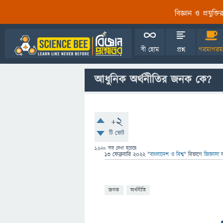
বিজ্ঞান ও প্রযুক্
বী হোম
প্রশ্ন
গরমাগরম
আধুনিক অর্থনীতির জনক কে?
+2
টি ভোট
1,620
বার দেখা হয়েছে
13 ফেব্রুয়ারি 2022
"
বাংলাদেশ ও বিশ্ব
" বিভাগে
জিজ্ঞাসা
জনক
অর্থনীতি