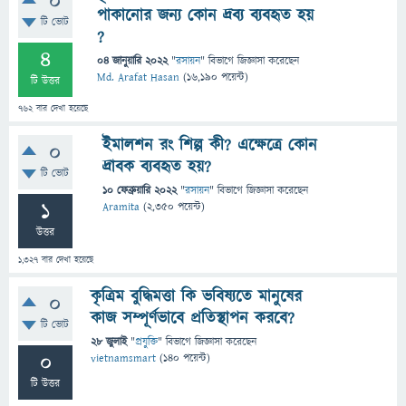
0
পাকানোর জন্য কোন দ্রব্য ব্যবহৃত হয়
টি ভোট
?
4
04 জানুয়ারি 2022
"
রসায়ন
" বিভাগে
জিজ্ঞাসা
করেছেন
Md. Arafat Hasan
(
16,190
পয়েন্ট)
টি উত্তর
762
বার দেখা হয়েছে
ইমালশন রং শিল্প কী? এক্ষেত্রে কোন
0
দ্রাবক ব্যবহৃত হয়?
টি ভোট
10 ফেব্রুয়ারি 2022
"
রসায়ন
" বিভাগে
জিজ্ঞাসা
করেছেন
1
Aramita
(
2,350
পয়েন্ট)
উত্তর
1,327
বার দেখা হয়েছে
কৃত্রিম বুদ্ধিমত্তা কি ভবিষ্যতে মানুষের
0
কাজ সম্পূর্ণভাবে প্রতিস্থাপন করবে?
টি ভোট
28 জুলাই
"
প্রযুক্তি
" বিভাগে
জিজ্ঞাসা
করেছেন
0
vietnamsmart
(
140
পয়েন্ট)
টি উত্তর