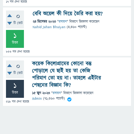
17
বার দেখা হয়েছে
বেবি অয়েল কী দিয়ে তৈরি করা হয়?
0
24 ডিসেম্বর 2023
"
রসায়ন
" বিভাগে
জিজ্ঞাসা
করেছেন
টি ভোট
Nahid Jahan Bhuiyan
(
4,460
পয়েন্ট)
1
উত্তর
853
বার দেখা হয়েছে
কয়েক কিলোগ্রামের কোনো বস্তু
0
পোড়ালে যে ছাই হয় তা কেজি
টি ভোট
পরিমাণ তো হয় না। তাহলে এইটার
1
পেছনের বিজ্ঞান কি?
উত্তর
15 জুন 2023
"
রসায়ন
" বিভাগে
জিজ্ঞাসা
করেছেন
Admin
(
71,360
পয়েন্ট)
519
বার দেখা হয়েছে