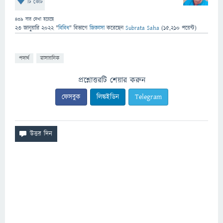
টি ভোট
439
বার দেখা হয়েছে
23 জানুয়ারি 2022
"
বিবিধ
" বিভাগে
জিজ্ঞাসা
করেছেন
Subrata Saha
(
15,210
পয়েন্ট)
পদার্থ
রাসায়নিক
প্রশ্নোত্তরটি শেয়ার করুন
ফেসবুক
লিঙ্কইডিন
Telegram