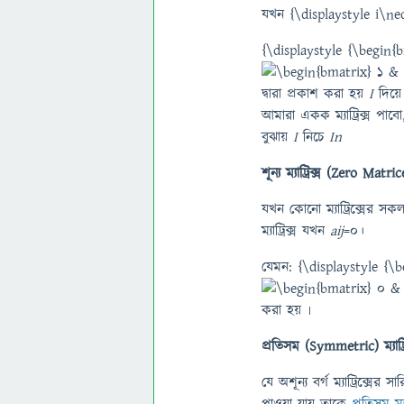
যখন {\displaystyle i\neq
{\displaystyle {\begi
দ্বারা প্রকাশ করা হয়
I
দিয়ে।
আমারা একক ম্যাট্রিক্স পাবো,
বুঝায়
I
নিচে
I
n
শূন্য ম্যাট্রিক্স (Zero Matric
যখন কোনো ম্যাট্রিক্সের সকল উ
ম্যাট্রিক্স যখন
aij
=0।
যেমন: {\displaystyle 
করা হয় ৷
প্রতিসম (Symmetric) ম্যাট্রি
যে অশূন্য বর্গ ম্যাট্রিক্স
পাওয়া যায় তাকে
প্রতিসম ম্যা