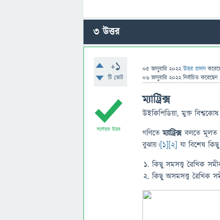
3
উত্তর
+1
05 জানুয়ারি 2022
উত্তর প্রদান
করে
টি ভোট
06 জানুয়ারি 2022
নির্বাচিত
করেছেন
ম্যাট্রিক্স
উইকিপিডিয়া, মুক্ত বিশ্বকো
সর্বোত্তম উত্তর
গণিতে
ম্যাট্রিক্স
বলতে মূলত 
বুঝায়।
[১]
[২]
যা বিশেষ কিছু 
কিছু সমসত্ত্ব রৈখিক সমীক
কিছু অসমসত্ত্ব রৈখিক সমীক