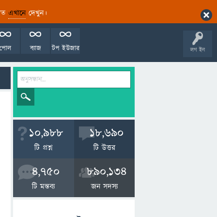
ারিত
এখানে
দেখুন।
পোল
ব্যাজ
টপ ইউজার
লগ ইন
10,988
18,690
টি প্রশ্ন
টি উত্তর
4,750
890,134
টি মন্তব্য
জন সদস্য