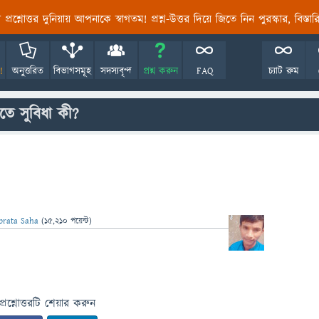
তির প্রশ্নোত্তর দুনিয়ায় আপনাকে স্বাগতম! প্রশ্ন-উত্তর দিয়ে জিতে নিন পুরস্কার, বিস্ত
!
অনুত্তরিত
বিভাগসমূহ
সদস্যবৃন্দ
প্রশ্ন করুন
FAQ
চ্যাট রুম
এতে সুবিধা কী?
brata Saha
(
15,210
পয়েন্ট)
প্রশ্নোত্তরটি শেয়ার করুন