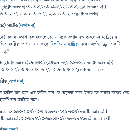
{\begin{bmatrix}1&3&2\\3&0&6\\2&6&2\end{bmatrix}}}
ম্যাট্রিক্স[
সম্পাদনা
]
গুলোকে) কলাম অথবা কলাম(গুলোকে) সারিতে রূপান্তরিত করলে ঐ ম্যাট্রিক্সের
 ম্যাট্রিক্স পাওয়া যায় তাকে
বিপ্রতিসম ম্যাট্রিক্স
বলে। অর্থাৎ [
aij
] একটি
= −
aji
।
 {\begin{bmatrix}1&-3&2\\3&0&-6\\-2&6&2\end{bmatrix}}}
্রিক্স[
সম্পাদনা
]
ুক্তি জটিল মান হলে এর জটিল মান কে অনুবন্ধী করে ট্রান্সপোজ করলে আবার সেই
্মেশিয়ান ম্যাট্রিক্স বলে।
n{bmatrix}1&3-2i&2\\3-2i&0&-6\\2&-6&2\end{bmatrix}}}
স[
সম্পাদনা
]