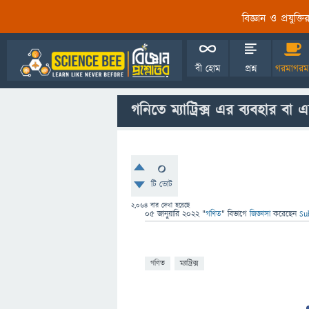
বিজ্ঞান ও প্রযুক্
বী হোম
প্রশ্ন
গরমাগরম
গনিতে ম্যাট্রিক্স এর ব্যবহার বা 
0
টি ভোট
2,064
বার দেখা হয়েছে
05 জানুয়ারি 2022
"
গণিত
" বিভাগে
জিজ্ঞাসা
করেছেন
Su
গণিত
ম্যাট্রিক্স