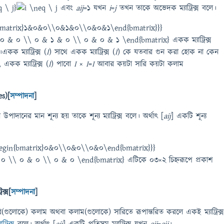
 \ j}
এবং
aij
=1 যখন
i
=
j
তখন তাকে অভেদক ম্যাট্রিক্স বলে।
n{bmatrix}1&0&0\\0&1&0\\0&0&1\end{bmatrix}}}
একক ম্যাট্রিক্স
একক ম্যাট্রিক্স (
I
) সাথে একক ম্যাট্রিক্স (
I
) কে যতবার গুন করা হোক না কেন
 একক ম্যাট্রিক্স (
I
) পাবো
I
×
I
=
I
আবার কয়টা সারি কয়টা কলাম
es)[
সম্পাদনা
]
পাদানের মান শূন্য হয় তাকে শূন্য ম্যাট্রিক্স বলে। অর্থাৎ [
aij
] একটি শূন্য
{\begin{bmatrix}0&0\\0&0\\0&0\end{bmatrix}}}
এটিকে 03×2 চিহ্নরূপে প্রকাশ
ক্স[
সম্পাদনা
]
ের সারি(গুলোকে) কলাম অথবা কলাম(গুলোকে) সারিতে রূপান্তরিত করলে একই ম্যাট্রিক্স
ট্রিক্স
বলে। অর্থাৎ [
aij
] একটি প্রতিসম ম্যাট্রিক্স যখন
aij
=
aji
।