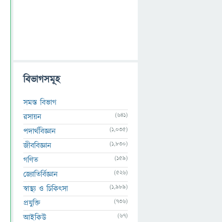
বিভাগসমূহ
সমস্ত বিভাগ
(641)
রসায়ন
(1,035)
পদার্থবিজ্ঞান
(1,830)
জীববিজ্ঞান
(159)
গণিত
(526)
জ্যোতির্বিজ্ঞান
(1,989)
স্বাস্থ্য ও চিকিৎসা
(736)
প্রযুক্তি
(67)
আইকিউ