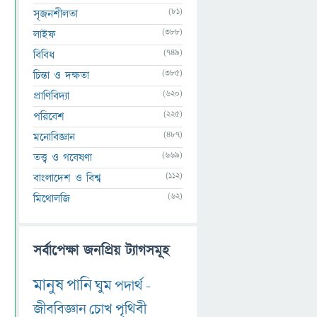
(81)
সৃজনশীলতা
(388)
লাইফ
(749)
বিবিধ
(385)
চিন্তা ও দক্ষতা
(620)
প্রাণিবিদ্যা
(225)
পরিবেশ
(487)
মনোবিজ্ঞান
(669)
তত্ত্ব ও গবেষণা
(112)
বাংলাদেশ ও বিশ্ব
(62)
মিথোলজি
সর্বাপেক্ষা জনপ্রিয় ট্যাগসমূহ
মানুষ
পানি
ঘুম
পদার্থ
-
জীববিজ্ঞান
চোখ
পৃথিবী