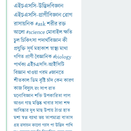
এইচএসসি-উদ্ভিদবিজ্ঞান
এইচএসসি-প্রাণীবিজ্ঞান
রোগ
রাসায়নিক
#ask
শরীর
রক্ত
আলো
#science
মোবাইল
ক্ষতি
চুল
চিকিৎসা
পদার্থবিজ্ঞান
কী
প্রযুক্তি
সূর্য
মহাকাশ
স্বাস্থ্য
মাথা
গণিত
প্রাণী
বৈজ্ঞানিক
#biology
পার্থক্য
এইচএসসি-আইসিটি
বিজ্ঞান
খাওয়া
গরম
#জানতে
শীতকাল
ডিম
বৃষ্টি
চাঁদ
কেন
কারণ
কাজ
বিদ্যুৎ
রং
সাপ
রাত
মনোবিজ্ঞান
শক্তি
উপকারিতা
লাল
আগুন
গাছ
মস্তিষ্ক
খাবার
সাদা
শব্দ
আবিষ্কার
দুধ
মাছ
উপায়
ঠাণ্ডা
হাত
মশা
স্বপ্ন
ব্যাথা
ভয়
তাপমাত্রা
বাতাস
গ্রহ
রসায়ন
কালো
গ্যাস
পা
উদ্ভিদ
পাখি