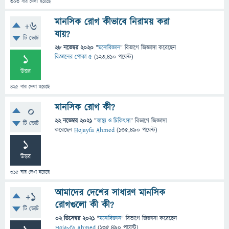
303
বার দেখা হয়েছে
মানসিক রোগ কীভাবে নিরাময় করা
+6
যায়?
টি ভোট
28 নভেম্বর 2020
"
মনোবিজ্ঞান
" বিভাগে
জিজ্ঞাসা
করেছেন
1
বিজ্ঞানের পোকা ৫
(
123,410
পয়েন্ট)
উত্তর
425
বার দেখা হয়েছে
মানসিক রোগ কী?
0
22 নভেম্বর 2021
"
স্বাস্থ্য ও চিকিৎসা
" বিভাগে
জিজ্ঞাসা
টি ভোট
করেছেন
Hojayfa Ahmed
(
135,490
পয়েন্ট)
1
উত্তর
315
বার দেখা হয়েছে
আমাদের দেশের সাধারণ মানসিক
+1
রোগগুলো কী কী?
টি ভোট
02 ডিসেম্বর 2021
"
মনোবিজ্ঞান
" বিভাগে
জিজ্ঞাসা
করেছেন
Hojayfa Ahmed
(
135,490
পয়েন্ট)