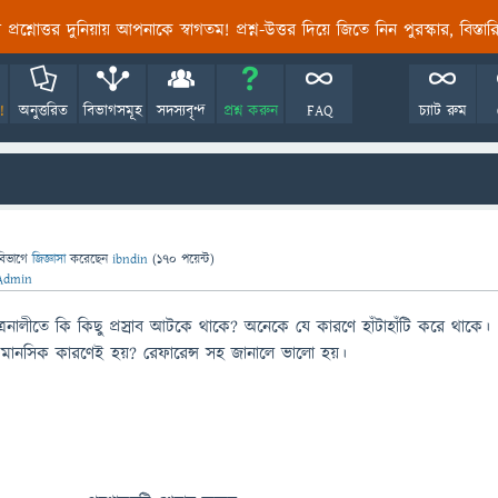
তির প্রশ্নোত্তর দুনিয়ায় আপনাকে স্বাগতম! প্রশ্ন-উত্তর দিয়ে জিতে নিন পুরস্কার, বিস্ত
!
অনুত্তরিত
বিভাগসমূহ
সদস্যবৃন্দ
প্রশ্ন করুন
FAQ
চ্যাট রুম
বিভাগে
জিজ্ঞাসা
করেছেন
ibndin
(
170
পয়েন্ট)
Admin
ূত্রনালীতে কি কিছু প্রস্রাব আটকে থাকে? অনেকে যে কারণে হাঁটাহাঁটি করে থাকে।
া মানসিক কারণেই হয়? রেফারেন্স সহ জানালে ভালো হয়।