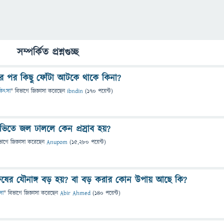
সম্পর্কিত প্রশ্নগুচ্ছ
করার পর কিছু ফোঁটা আটকে থাকে কিনা?
চিকিৎসা
" বিভাগে
জিজ্ঞাসা
করেছেন
ibndin
(
170
পয়েন্ট)
াভিতে জল ঢাললে কেন প্রস্রাব হয়?
ভাগে
জিজ্ঞাসা
করেছেন
Anupom
(
15,280
পয়েন্ট)
ুষের যৌনাঙ্গ বড় হয়? বা বড় করার কোন উপায় আছে কি?
ৎসা
" বিভাগে
জিজ্ঞাসা
করেছেন
Abir Ahmed
(
140
পয়েন্ট)