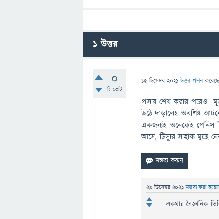
1
উত্তর
0
15 ডিসেম্বর 2021
উত্তর প্রদান
করেছ
টি ভোট
প্রসাব শেষ করার পরেও মূত্
উঠে দাড়ালেই অবশিষ্ট আটকে 
একজন্যই অনেকেই পেনিস টিস্য
আসে, টিস্যুর সাহায্য মুছে নে
29 ডিসেম্বর 2021
মন্তব্য করা হয়ে
একথার বৈজ্ঞানিক ভিত্