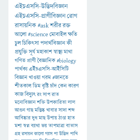
এইচএসসি-উদ্ভিদবিজ্ঞান
এইচএসসি-প্রাণীবিজ্ঞান
রোগ
রাসায়নিক
#ask
শরীর
রক্ত
আলো
#science
মোবাইল
ক্ষতি
চুল
চিকিৎসা
পদার্থবিজ্ঞান
কী
প্রযুক্তি
সূর্য
মহাকাশ
স্বাস্থ্য
মাথা
গণিত
প্রাণী
বৈজ্ঞানিক
#biology
পার্থক্য
এইচএসসি-আইসিটি
বিজ্ঞান
খাওয়া
গরম
#জানতে
শীতকাল
ডিম
বৃষ্টি
চাঁদ
কেন
কারণ
কাজ
বিদ্যুৎ
রং
সাপ
রাত
মনোবিজ্ঞান
শক্তি
উপকারিতা
লাল
আগুন
গাছ
মস্তিষ্ক
খাবার
সাদা
শব্দ
আবিষ্কার
দুধ
মাছ
উপায়
ঠাণ্ডা
হাত
মশা
স্বপ্ন
ব্যাথা
ভয়
তাপমাত্রা
বাতাস
গ্রহ
রসায়ন
কালো
গ্যাস
পা
উদ্ভিদ
পাখি