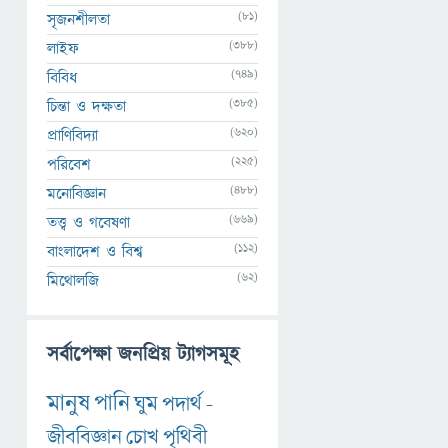
(81)
সৃজনশীলতা
(388)
লাইফ
(749)
বিবিধ
(385)
চিন্তা ও দক্ষতা
(620)
প্রাণিবিদ্যা
(225)
পরিবেশ
(488)
মনোবিজ্ঞান
(669)
তত্ত্ব ও গবেষণা
(112)
বাংলাদেশ ও বিশ্ব
(62)
মিথোলজি
সর্বাপেক্ষা জনপ্রিয় ট্যাগসমূহ
মানুষ
পানি
ঘুম
পদার্থ
-
জীববিজ্ঞান
চোখ
পৃথিবী