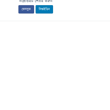
প্রশ্নোত্তরটি শেয়ার করুন
ফেসবুক
লিঙ্কইডিন