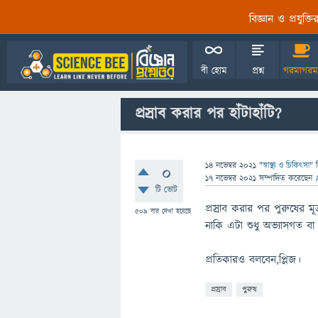
বিজ্ঞান ও প্রযুক্
বী হোম
প্রশ্ন
গরমাগরম
প্রস্রাব করার পর হাঁটাহাঁটি?
14 নভেম্বর 2021
"
স্বাস্থ্য ও চিকিৎসা
" 
0
17 নভেম্বর 2021
সম্পাদিত
করেছেন
টি ভোট
প্রস্রাব করার পর পুরুষের ম
509
বার দেখা হয়েছে
নাকি এটা শুধু অভ্যাসগত ব
প্রতিকারও বলবেন,প্লিজ।
প্রস্রাব
পুরুষ