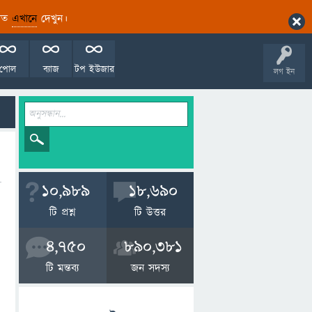
ারিত
এখানে
দেখুন।
পোল
ব্যাজ
টপ ইউজার
লগ ইন
10,989
18,690
টি প্রশ্ন
টি উত্তর
4,750
890,381
টি মন্তব্য
জন সদস্য