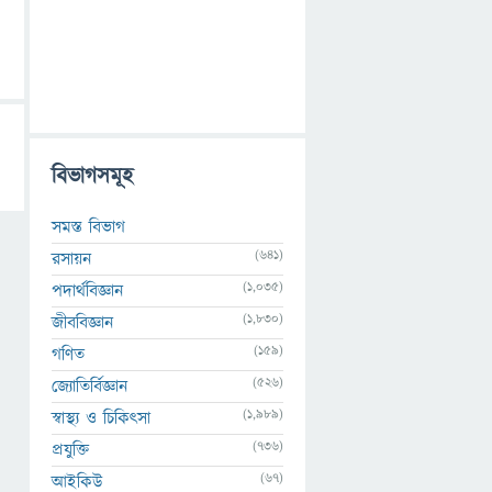
বিভাগসমূহ
সমস্ত বিভাগ
(641)
রসায়ন
(1,035)
পদার্থবিজ্ঞান
(1,830)
জীববিজ্ঞান
(159)
গণিত
(526)
জ্যোতির্বিজ্ঞান
(1,989)
স্বাস্থ্য ও চিকিৎসা
(736)
প্রযুক্তি
(67)
আইকিউ