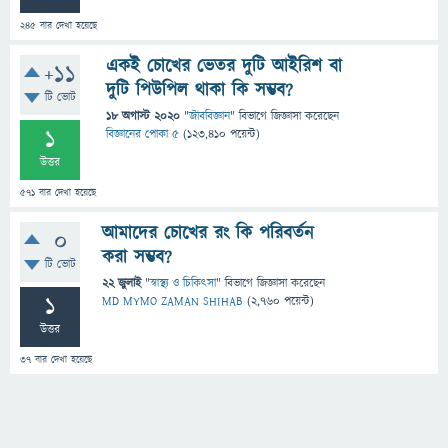
245
বার দেখা হয়েছে
একই চোখের ভেতর দুটি আইরিশ বা
+11
দুটি পিউপিল থাকা কি সম্ভব?
টি ভোট
18 অগাস্ট 2020
"
জীববিজ্ঞান
" বিভাগে
জিজ্ঞাসা
করেছেন
1
বিজ্ঞানের পোকা ৫
(
123,410
পয়েন্ট)
উত্তর
571
বার দেখা হয়েছে
আমাদের চোখের রং কি পরিবর্তন
0
করা সম্ভব?
টি ভোট
22 জুলাই
"
স্বাস্থ্য ও চিকিৎসা
" বিভাগে
জিজ্ঞাসা
করেছেন
1
MD MYMO ZAMAN SHIHAB
(
2,760
পয়েন্ট)
উত্তর
37
বার দেখা হয়েছে