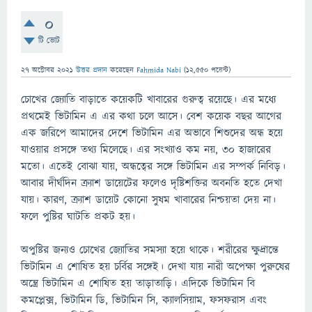
0
টি ভোট
27 অক্টোবর 2021
উত্তর প্রদান
করেছেন
Fahmida Nabi
(
12,550
পয়েন্ট)
চোখের জ্যোতি বাড়াতে কয়েকটি খাবারের গুরুত্ব রয়েছে। এর মধ্যে
প্রথমেই ভিটামিন এ এর কথা চলে আসে। বেশ কয়েক বছর আগের
এক জরিপে আমাদের দেশে ভিটামিন এর অভাবে শিশুদের অন্ধ হয়ে
যাওয়ার প্রসঙ্গে তথ্য মিলেছে। এর সংখ্যাও কম নয়, ৩০ হাজারের
মতো। এতেই বোঝা যায়, অন্ধত্বের সঙ্গে ভিটামিন এর সম্পর্ক নিবিড়।
আবার দীর্ঘদিন ক্র্যাশ ডায়েটের ফলেও দৃষ্টিশক্তির অবনতি হতে দেখা
যায়। কারণ, ক্র্যাশ ডায়েট কোনো সুষম খাবারের নিশ্চয়তা দেয় না।
ফলে পুষ্টির ঘাটতি প্রকট হয়।
অপুষ্টির জন্যও চোখের জ্যোতির সমস্যা হয়ে থাকে। শরীরের ক্ষুদ্রান্তে
ভিটামিন এ শোষিত হয় চর্বির সঙ্গেই। দেখা যায় নারী অপেক্ষা পুরুষের
অন্ত্রে ভিটামিন এ শোষিত হয় তাড়াতাড়ি। এদিকে ভিটামিন বি
কমপ্লেক্স, ভিটামিন ডি, ভিটামিন সি, ক্যালসিয়াম, ফসফরাস এবং