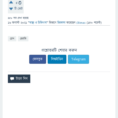
+3
টি ভোট
458
বার দেখা হয়েছে
16 অগাস্ট 2021
"
স্বাস্থ্য ও চিকিৎসা
" বিভাগে
জিজ্ঞাসা
করেছেন
Iltimas
(
150
পয়েন্ট)
চোখ
জ্যোতি
প্রশ্নোত্তরটি শেয়ার করুন
ফেসবুক
লিঙ্কইডিন
Telegram