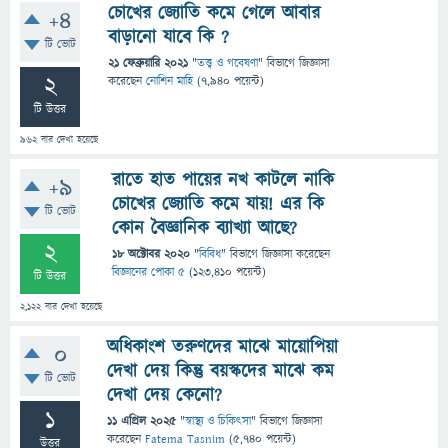
চোখের জ্যোতি কমে গেলে আবার
+4
বাড়ানো যাবে কি ?
টি ভোট
21 ফেব্রুয়ারি 2021
"
তত্ত্ব ও গবেষণা
" বিভাগে
জিজ্ঞাসা
2
করেছেন
নোশিন মাহি
(
7,940
পয়েন্ট)
টি উত্তর
962
বার দেখা হয়েছে
রাতে হাত পায়ের নখ কাটলে নাকি
+9
চোখের জ্যোতি কমে যায়! এর কি
টি ভোট
কোন বৈজ্ঞানিক ব্যাখ্যা আছে?
2
18 অক্টোবর 2020
"
বিবিধ
" বিভাগে
জিজ্ঞাসা
করেছেন
বিজ্ঞানের পোকা ৫
(
123,410
পয়েন্ট)
টি উত্তর
2,122
বার দেখা হয়েছে
অধিকাংশ তরুণদের মাঝে মায়োপিয়া
0
দেখা দেয় কিন্তু বয়স্কদের মাঝে কম
টি ভোট
দেখা দেয় কেনো?
1
11 এপ্রিল 2025
"
স্বাস্থ্য ও চিকিৎসা
" বিভাগে
জিজ্ঞাসা
করেছেন
Fatema Tasnim
(
5,740
পয়েন্ট)
উত্তর