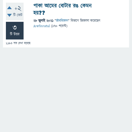
পাকা আমের বোটার রঙ কেমন
+2
হয়❓❓
টি ভোট
28 জুলাই 2021
"
জীববিজ্ঞান
" বিভাগে
জিজ্ঞাসা
করেছেন
3
Arefinratul
(
170
পয়েন্ট)
টি উত্তর
1,193
বার দেখা হয়েছে