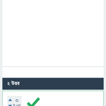
2
উত্তর
0
টি ভোট