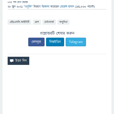
835
বার দেখা হয়েছে
28 জুন 2021
"
প্রযুক্তি
" বিভাগে
জিজ্ঞাসা
করেছেন
মেহেদী হাসান
(
141,860
পয়েন্ট)
এইচএসসি-আইসিটি
মেশ
নেটওয়ার্ক
অসুবিধা
প্রশ্নোত্তরটি শেয়ার করুন
ফেসবুক
লিঙ্কইডিন
Telegram