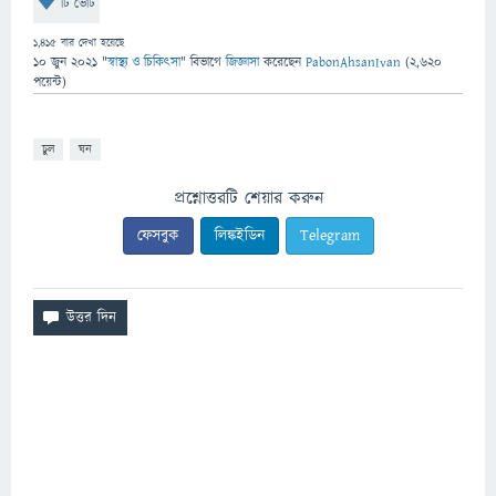
টি ভোট
1,415
বার দেখা হয়েছে
10 জুন 2021
"
স্বাস্থ্য ও চিকিৎসা
" বিভাগে
জিজ্ঞাসা
করেছেন
PabonAhsanIvan
(
2,620
পয়েন্ট)
চুল
ঘন
প্রশ্নোত্তরটি শেয়ার করুন
ফেসবুক
লিঙ্কইডিন
Telegram