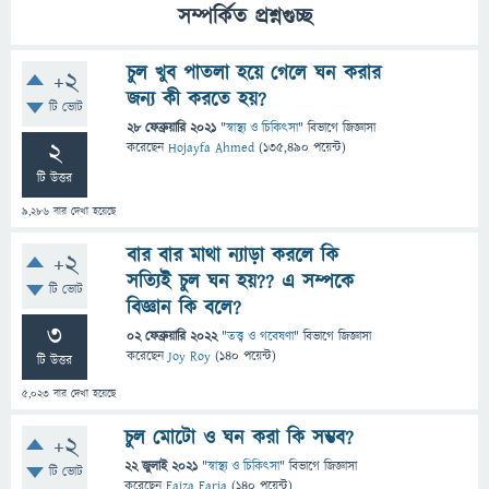
সম্পর্কিত প্রশ্নগুচ্ছ
চুল খুব পাতলা হয়ে গেলে ঘন করার
+2
জন্য কী করতে হয়?
টি ভোট
28 ফেব্রুয়ারি 2021
"
স্বাস্থ্য ও চিকিৎসা
" বিভাগে
জিজ্ঞাসা
2
করেছেন
Hojayfa Ahmed
(
135,490
পয়েন্ট)
টি উত্তর
9,286
বার দেখা হয়েছে
বার বার মাথা ন্যাড়া করলে কি
+2
সত্যিই চুল ঘন হয়?? এ সম্পকে
টি ভোট
বিজ্ঞান কি বলে?
3
02 ফেব্রুয়ারি 2022
"
তত্ত্ব ও গবেষণা
" বিভাগে
জিজ্ঞাসা
করেছেন
Joy Roy
(
140
পয়েন্ট)
টি উত্তর
5,023
বার দেখা হয়েছে
চুল মোটো ও ঘন করা কি সম্ভব?
+2
22 জুলাই 2021
"
স্বাস্থ্য ও চিকিৎসা
" বিভাগে
জিজ্ঞাসা
টি ভোট
করেছেন
Faiza Faria
(
140
পয়েন্ট)