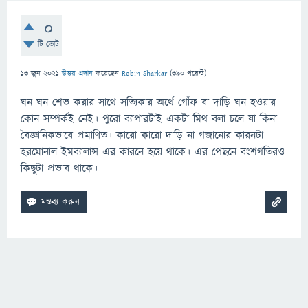
0
টি ভোট
13 জুন 2021
উত্তর প্রদান
করেছেন
Robin Sharkar
(
390
পয়েন্ট)
ঘন ঘন শেভ করার সাথে সত্যিকার অর্থে গোঁফ বা দাড়ি ঘন হওয়ার
কোন সম্পর্কই নেই। পুরো ব্যাপারটাই একটা মিথ বলা চলে যা কিনা
বৈজ্ঞানিকভাবে প্রমাণিত। কারো কারো দাড়ি না গজানোর কারনটা
হরমোনাল ইমব্যালান্স এর কারনে হয়ে থাকে। এর পেছনে বংশগতিরও
কিছুটা প্রভাব থাকে।