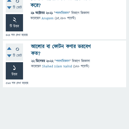
0
করে?
টি ভোট
29 অক্টোবর 2021
"
পদার্থবিজ্ঞান
" বিভাগে
জিজ্ঞাসা
2
করেছেন
Anupom
(
15,280
পয়েন্ট)
টি উত্তর
424
বার দেখা হয়েছে
আলোর বা ফোটন কণার ভরবেগ
0
কত?
টি ভোট
22 ডিসেম্বর 2022
"
পদার্থবিজ্ঞান
" বিভাগে
জিজ্ঞাসা
1
করেছেন
Shahed Islam Nahid
(
120
পয়েন্ট)
উত্তর
594
বার দেখা হয়েছে