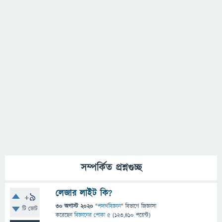
সম্পর্কিত প্রশ্নগুচ্ছ
লেজার লাইট কি?
+9
30 অগাস্ট 2020
"
পদার্থবিজ্ঞান
" বিভাগে
জিজ্ঞাসা
টি ভোট
করেছেন
বিজ্ঞানের পোকা ৫
(
123,410
পয়েন্ট)