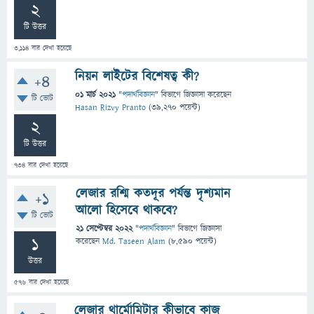
2
টি উত্তর
3,114
বার দেখা হয়েছে
নিয়ন লাইটের বিশেষত্ব কী?
+4
01 মার্চ 2021
"
পদার্থবিজ্ঞান
" বিভাগে
জিজ্ঞাসা
করেছেন
টি ভোট
Hasan Rizvy Pranto
(
39,270
পয়েন্ট)
2
টি উত্তর
734
বার দেখা হয়েছে
লেজার রশ্মি কতদূর পর্যন্ত দৃশ্যমান
+1
আলো হিসেবে থাকবে?
টি ভোট
21 সেপ্টেম্বর 2022
"
পদার্থবিজ্ঞান
" বিভাগে
জিজ্ঞাসা
1
করেছেন
Md. Taseen Alam
(
8,590
পয়েন্ট)
উত্তর
576
বার দেখা হয়েছে
লেজার থার্মোমিটার কীভাবে কাজ