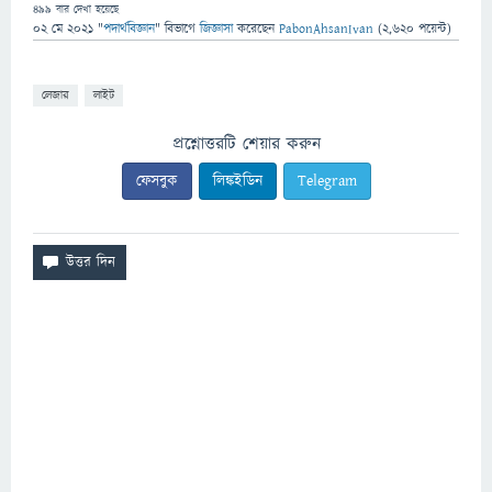
499
বার দেখা হয়েছে
02 মে 2021
"
পদার্থবিজ্ঞান
" বিভাগে
জিজ্ঞাসা
করেছেন
PabonAhsanIvan
(
2,620
পয়েন্ট)
লেজার
লাইট
প্রশ্নোত্তরটি শেয়ার করুন
ফেসবুক
লিঙ্কইডিন
Telegram