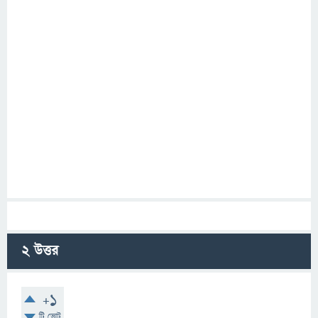
2
উত্তর
+1
টি ভোট