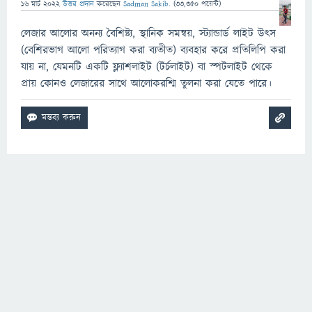
16 মার্চ 2022
উত্তর প্রদান
করেছেন
Sadman Sakib.
(
33,350
পয়েন্ট)
লেজার আলোর অনন্য বৈশিষ্ট্য, স্থানিক সমন্বয়, স্ট্যান্ডার্ড লাইট উৎস
(বেশিরভাগ আলো পরিত্যাগ করা ব্যতীত) ব্যবহার করে প্রতিলিপি করা
যায় না, যেমনটি একটি ফ্ল্যাশলাইট (টর্চলাইট) বা স্পটলাইট থেকে
প্রায় কোনও লেজারের সাথে আলোকরশ্মি তুলনা করা যেতে পারে।