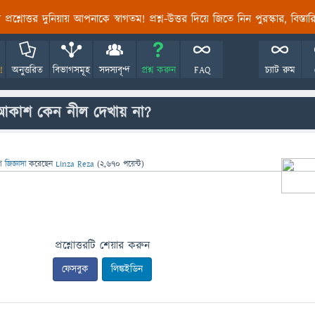
তির প্রশ্নোত্তর দুনিয়ায় আপনাকে স্বাগতম! প্রশ্ন-উত্তর দিয়ে জিতে নিন পুরস্কার, বিস্ত
!
অনুত্তরিত
বিভাগসমূহ
সদস্যবৃন্দ
প্রশ্ন করুন
FAQ
চ্যাট রুম
 আকাশ কেন নীল দেখায় না?
ে
জিজ্ঞাসা
করেছেন
Linza Reza
(
2,670
পয়েন্ট)
প্রশ্নোত্তরটি শেয়ার করুন
ফেসবুক
লিঙ্কইডিন