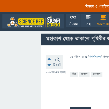
বিজ্ঞান ও প্রযুক্
বী হোম
প্রশ্ন
গরমাগরম
মহাকাশ থেকে তাকালে পৃথিবীর
15 এপ্রিল 2021
"
পদার্থবিজ্ঞান
" বিভাগ
+2
টি ভোট
536
বার দেখা হয়েছে
নীল
আকাশ
মহাকাশ