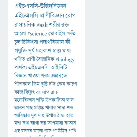
এইচএসসি-উদ্ভিদবিজ্ঞান
এইচএসসি-প্রাণীবিজ্ঞান
রোগ
রাসায়নিক
#ask
শরীর
রক্ত
আলো
#science
মোবাইল
ক্ষতি
চুল
চিকিৎসা
পদার্থবিজ্ঞান
কী
প্রযুক্তি
সূর্য
মহাকাশ
স্বাস্থ্য
মাথা
গণিত
প্রাণী
বৈজ্ঞানিক
#biology
পার্থক্য
এইচএসসি-আইসিটি
বিজ্ঞান
খাওয়া
গরম
#জানতে
শীতকাল
ডিম
বৃষ্টি
চাঁদ
কেন
কারণ
কাজ
বিদ্যুৎ
রং
সাপ
রাত
মনোবিজ্ঞান
শক্তি
উপকারিতা
লাল
আগুন
গাছ
মস্তিষ্ক
খাবার
সাদা
শব্দ
আবিষ্কার
দুধ
মাছ
উপায়
ঠাণ্ডা
হাত
মশা
স্বপ্ন
ব্যাথা
ভয়
তাপমাত্রা
বাতাস
গ্রহ
রসায়ন
কালো
গ্যাস
পা
উদ্ভিদ
পাখি