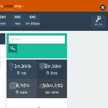
ারিত
এখানে
দেখুন।
পোল
ব্যাজ
টপ ইউজার
লগ ইন
10,989
18,690
টি প্রশ্ন
টি উত্তর
4,750
890,231
টি মন্তব্য
জন সদস্য