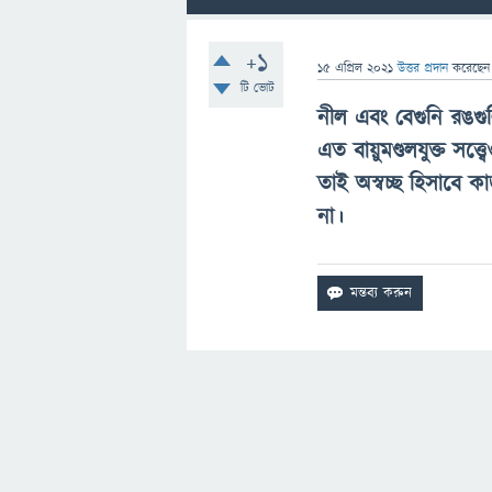
+1
15 এপ্রিল 2021
উত্তর প্রদান
করেছে
টি ভোট
নীল এবং বেগুনি রঙগুলি 
এত বায়ুমণ্ডলযুক্ত সত
তাই অস্বচ্ছ হিসাবে
না।