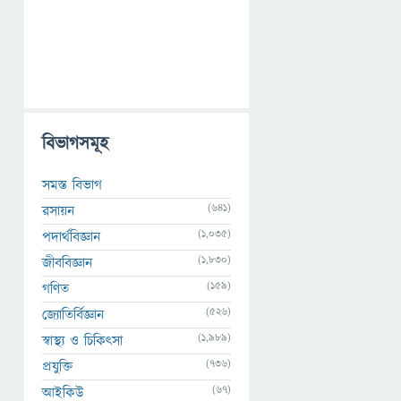
বিভাগসমূহ
সমস্ত বিভাগ
(641)
রসায়ন
(1,035)
পদার্থবিজ্ঞান
(1,830)
জীববিজ্ঞান
(159)
গণিত
(526)
জ্যোতির্বিজ্ঞান
(1,989)
স্বাস্থ্য ও চিকিৎসা
(736)
প্রযুক্তি
(67)
আইকিউ