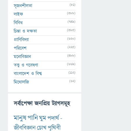
(81)
সৃজনশীলতা
(388)
লাইফ
(749)
বিবিধ
(385)
চিন্তা ও দক্ষতা
(620)
প্রাণিবিদ্যা
(225)
পরিবেশ
(488)
মনোবিজ্ঞান
(669)
তত্ত্ব ও গবেষণা
(112)
বাংলাদেশ ও বিশ্ব
(62)
মিথোলজি
সর্বাপেক্ষা জনপ্রিয় ট্যাগসমূহ
মানুষ
পানি
ঘুম
পদার্থ
-
জীববিজ্ঞান
চোখ
পৃথিবী