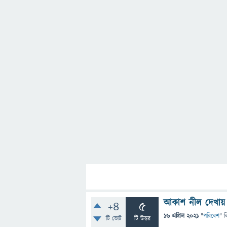
আকাশ নীল দেখায়
+4
5
16 এপ্রিল 2021
"
পরিবেশ
" ব
টি ভোট
টি উত্তর