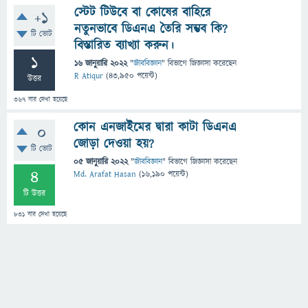
স্টেট টিউবে বা কোষের বাহিরে
+1
নতুনভাবে ডিএনএ তৈরি সম্ভব কি?
টি ভোট
বিস্তারিত ব্যাখ্যা করুন।
1
16 জানুয়ারি 2022
"
জীববিজ্ঞান
" বিভাগে
জিজ্ঞাসা
করেছেন
R Atiqur
(
43,950
পয়েন্ট)
উত্তর
367
বার দেখা হয়েছে
কোন এনজাইমের দ্বারা কাটা ডিএনএ
0
জোড়া দেওয়া হয়?
টি ভোট
05 জানুয়ারি 2022
"
জীববিজ্ঞান
" বিভাগে
জিজ্ঞাসা
করেছেন
4
Md. Arafat Hasan
(
16,190
পয়েন্ট)
টি উত্তর
831
বার দেখা হয়েছে