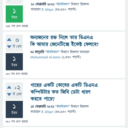
10 ফেব্রুয়ারি 2022
"
জীববিজ্ঞান
" বিভাগে
জিজ্ঞাসা
1
করেছেন
R Atiqur
(
43,950
পয়েন্ট)
উত্তর
345
বার দেখা হয়েছে
অন্যজনের রক্ত নিলে তার ডিএনএ
0
কি আমার জেনেটিক্সে ইফেক্ট ফেলবে?
টি ভোট
31 জানুয়ারি
"
জীববিজ্ঞান
" বিভাগে
জিজ্ঞাসা
করেছেন
1
Muhammad Al-Amin
(
1,330
পয়েন্ট)
উত্তর
132
বার দেখা হয়েছে
গাছের একটি কোষের একটি ডিএনএ
+2
কম্পিউটার কত জিবি ডেটা ধারণ
টি ভোট
করতে পারে?
1
15 ফেব্রুয়ারি 2022
"
জীববিজ্ঞান
" বিভাগে
জিজ্ঞাসা
করেছেন
R Atiqur
(
43,950
পয়েন্ট)
উত্তর
482
বার দেখা হয়েছে