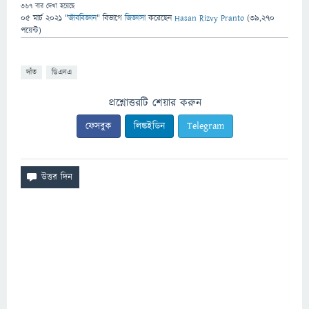
367
বার দেখা হয়েছে
05 মার্চ 2021
"
জীববিজ্ঞান
" বিভাগে
জিজ্ঞাসা
করেছেন
Hasan Rizvy Pranto
(
39,270
পয়েন্ট)
দাঁত
ডিএনএ
প্রশ্নোত্তরটি শেয়ার করুন
ফেসবুক
লিঙ্কইডিন
Telegram