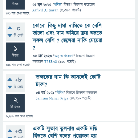
উত্তর
23 জুন 2023
"
গণিত
" বিভাগে
জিজ্ঞাসা
করেছেন
Rafikul Al Imran
(
5,390
পয়েন্ট)
471
বার দেখা হয়েছে
কোনো কিছু দামা দামিতে কে বেশি
0
ভালো এবং দাম কমিয়ে ক্রয় করতে
টি ভোট
সফল বেশি ? ছেলেরা নাকি মেয়েরা
1
?
উত্তর
06 মার্চ 2023
"
তত্ত্ব ও গবেষণা
" বিভাগে
জিজ্ঞাসা
করেছেন
TREENO
(
130
পয়েন্ট)
419
বার দেখা হয়েছে
তক্ষকের দাম কি আসলেই কোটি
+8
টাকা?
টি ভোট
04 মার্চ 2021
"
বিবিধ
" বিভাগে
জিজ্ঞাসা
করেছেন
2
Samsun Nahar Priya
(
47,710
পয়েন্ট)
টি উত্তর
9,256
বার দেখা হয়েছে
একটি সুতার তুলনায় একটি দড়ি
+3
ছিঁড়তে বেশি বলের প্রয়োজন হয়