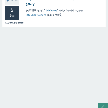
টি ভোট
কেন?
1
17 অগাস্ট 2022
"
পদার্থবিজ্ঞান
" বিভাগে
জিজ্ঞাসা
করেছেন
Eftekhar Naeem
(
1,120
পয়েন্ট)
উত্তর
434
বার দেখা হয়েছে