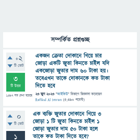
সম্পর্কিত প্রশ্নগুচ্ছ
একজন ক্রেতা দোকানে গিয়ে চার
+2
জোড়া একটি জুতা কিনতে চাইল যদি
টি ভোট
একজোড়া জুতার দাম ৬০ টাকা হয়।
3
তবেএখন তাকে দোকানকে কত টাকা
দিতে হবে
টি উত্তর
23 জুন 2023
"
আইকিউ
" বিভাগে
জিজ্ঞাসা
করেছেন
1,497
বার দেখা হয়েছে
Rafikul Al Imran
(
5,390
পয়েন্ট)
এক ব্যক্তি জুতার দোকানে গিয়ে 3
0
জোড়া 1 টি জুতা কিনতে চাইল 1
টি ভোট
জোড়া জুতার দাম 50 টাকা হলে
1
তাকে কত টাকা দিতে হবে?