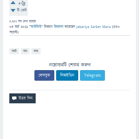
+6
টি ভোট
5,252
বার দেখা হয়েছে
05 মার্চ 2021
"
আইকিউ
" বিভাগে
জিজ্ঞাসা
করেছেন
Jakariya Sarker Maru
(
550
পয়েন্ট)
ব্যাট
বল
দাম
প্রশ্নোত্তরটি শেয়ার করুন
ফেসবুক
লিঙ্কইডিন
Telegram