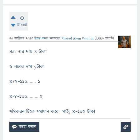
0
টি ভোট
20 অক্টোবর 2023
উত্তর প্রদান
করেছেন
Khairul Alom Fardush
(
1,220
পয়েন্ট)
Bat এর দাম x টাকা
ও বলের দাম yটাকা
X+Y=110....... 1
X-Y=100..........2
সমিকরন টিকে সমাধান করে পাই, X=105 টাকা