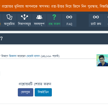
তির প্রশ্নোত্তর দুনিয়ায় আপনাকে স্বাগতম! প্রশ্ন-উত্তর দিয়ে জিতে নিন পুরস্কার, বিস্ত
!
অনুত্তরিত
বিভাগসমূহ
সদস্যবৃন্দ
প্রশ্ন করুন
FAQ
চ্যাট রুম
ী?
" বিভাগে
জিজ্ঞাসা
করেছেন
মেহেদী হাসান
(
141,860
পয়েন্ট)
প্রশ্নোত্তরটি শেয়ার করুন
ফেসবুক
লিঙ্কইডিন