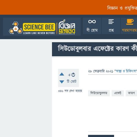
বিজ্ঞান ও প্রযুক্
বী হোম
প্রশ্ন
গরমাগরম
সিউডোবুলবার এফেক্টের কারণ ক
28 ফেব্রুয়ারি 2021
"
স্বাস্থ্য ও চিকিৎসা
+3
টি ভোট
346
বার দেখা হয়েছে
সিউডোবুলবার
এফেক্ট
কারণ