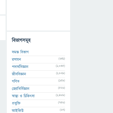
বিভাগসমূহ
সমস্ত বিভাগ
(641)
রসায়ন
(1,035)
পদার্থবিজ্ঞান
(1,829)
জীববিজ্ঞান
(159)
গণিত
(526)
জ্যোতির্বিজ্ঞান
(1,989)
স্বাস্থ্য ও চিকিৎসা
(736)
প্রযুক্তি
(67)
আইকিউ