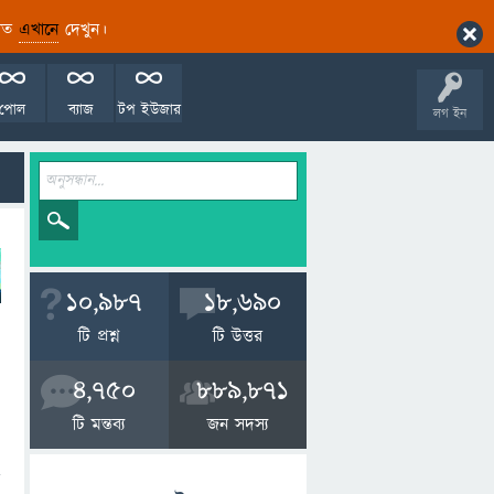
ারিত
এখানে
দেখুন।
পোল
ব্যাজ
টপ ইউজার
লগ ইন
10,987
18,690
টি প্রশ্ন
টি উত্তর
4,750
889,871
টি মন্তব্য
জন সদস্য