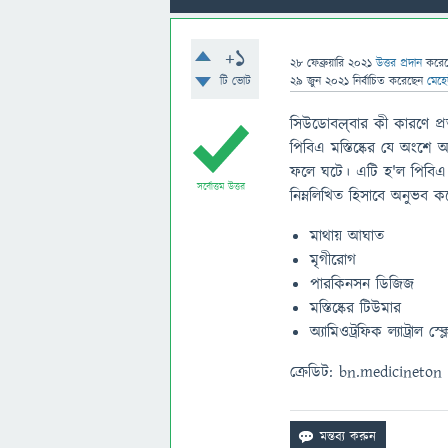
+1
28 ফেব্রুয়ারি 2021
উত্তর প্রদান
করে
টি ভোট
29 জুন 2021
নির্বাচিত
করেছেন
মেহে
সিউডোবल्বার কী কারণে প্
পিবিএ মস্তিষ্কের যে অংশে আব
ফলে ঘটে। এটি হ'ল পিবিএ রো
সর্বোত্তম উত্তর
নিম্নলিখিত হিসাবে অনুভব ক
মাথায় আঘাত
মৃগীরোগ
পারকিনসন ডিজিজ
মস্তিষ্কের টিউমার
অ্যামিওট্রফিক ল্যাট্রাল 
ক্রেডিট: bn.medicineton