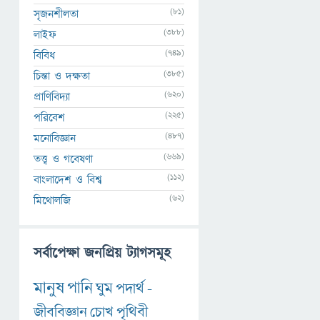
(81)
সৃজনশীলতা
(388)
লাইফ
(749)
বিবিধ
(385)
চিন্তা ও দক্ষতা
(620)
প্রাণিবিদ্যা
(225)
পরিবেশ
(487)
মনোবিজ্ঞান
(669)
তত্ত্ব ও গবেষণা
(112)
বাংলাদেশ ও বিশ্ব
(62)
মিথোলজি
সর্বাপেক্ষা জনপ্রিয় ট্যাগসমূহ
মানুষ
পানি
ঘুম
পদার্থ
-
জীববিজ্ঞান
চোখ
পৃথিবী