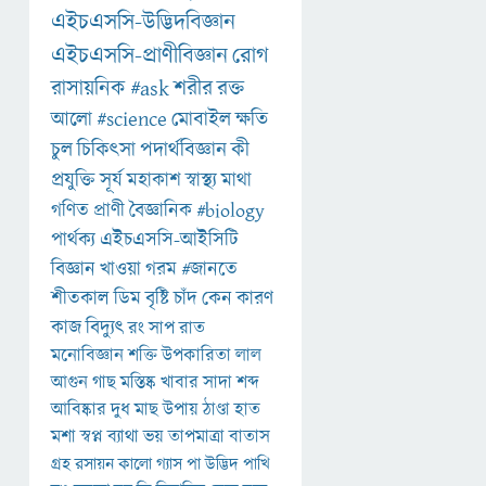
এইচএসসি-উদ্ভিদবিজ্ঞান
এইচএসসি-প্রাণীবিজ্ঞান
রোগ
রাসায়নিক
#ask
শরীর
রক্ত
আলো
#science
মোবাইল
ক্ষতি
চুল
চিকিৎসা
পদার্থবিজ্ঞান
কী
প্রযুক্তি
সূর্য
মহাকাশ
স্বাস্থ্য
মাথা
গণিত
প্রাণী
বৈজ্ঞানিক
#biology
পার্থক্য
এইচএসসি-আইসিটি
বিজ্ঞান
খাওয়া
গরম
#জানতে
শীতকাল
ডিম
বৃষ্টি
চাঁদ
কেন
কারণ
কাজ
বিদ্যুৎ
রং
সাপ
রাত
মনোবিজ্ঞান
শক্তি
উপকারিতা
লাল
আগুন
গাছ
মস্তিষ্ক
খাবার
সাদা
শব্দ
আবিষ্কার
দুধ
মাছ
উপায়
ঠাণ্ডা
হাত
মশা
স্বপ্ন
ব্যাথা
ভয়
তাপমাত্রা
বাতাস
গ্রহ
রসায়ন
কালো
গ্যাস
পা
উদ্ভিদ
পাখি