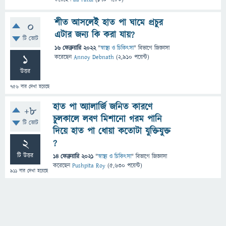
শীত আসলেই হাত পা ঘামে প্রচুর
0
এটার জন্য কি করা যায়?
টি ভোট
16 ফেব্রুয়ারি 2022
"
স্বাস্থ্য ও চিকিৎসা
" বিভাগে
জিজ্ঞাসা
1
করেছেন
Annoy Debnath
(
2,910
পয়েন্ট)
উত্তর
756
বার দেখা হয়েছে
হাত পা অ্যালার্জি জনিত কারণে
+8
চুলকালে লবণ মিশানো গরম পানি
টি ভোট
দিয়ে হাত পা ধোয়া কতোটা যুক্তিযুক্ত
2
?
টি উত্তর
14 ফেব্রুয়ারি 2021
"
স্বাস্থ্য ও চিকিৎসা
" বিভাগে
জিজ্ঞাসা
করেছেন
Pushpita Roy
(
5,630
পয়েন্ট)
911
বার দেখা হয়েছে