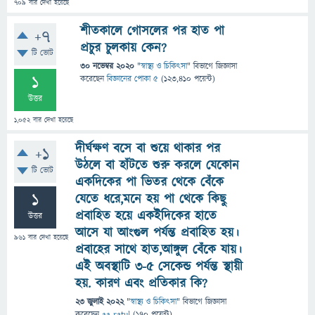
709
বার দেখা হয়েছে
শীতকালে গোসলের পর হাত পা
+7
প্রচুর চুলকায় কেন?
টি ভোট
30 নভেম্বর 2020
"
স্বাস্থ্য ও চিকিৎসা
" বিভাগে
জিজ্ঞাসা
1
করেছেন
বিজ্ঞানের পোকা ৫
(
123,410
পয়েন্ট)
উত্তর
1,052
বার দেখা হয়েছে
দীর্ঘক্ষণ বসে বা শুয়ে থাকার পর
+1
উঠলে বা হাঁটতে শুরু করলে যেকোন
টি ভোট
একদিকের পা ভিতর থেকে বেঁকে
1
যেতে ধরে,মনে হয় পা থেকে কিছু
প্রবাহিত হয়ে একইদিকের হাতে
উত্তর
আসে যা আংগুল পর্যন্ত প্রবাহিত হয়।
961
বার দেখা হয়েছে
প্রবাহের সাথে হাত,আঙ্গুল বেঁকে যায়।
এই অবস্থাটি 3-৫ সেকেন্ড পর্যন্ত স্থায়ী
হয়. কারণ এবং প্রতিকার কি?
23 জুলাই 2022
"
স্বাস্থ্য ও চিকিৎসা
" বিভাগে
জিজ্ঞাসা
করেছেন
aa ratul
(
170
পয়েন্ট)