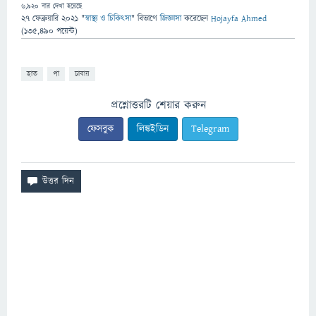
6,920
বার দেখা হয়েছে
27 ফেব্রুয়ারি 2021
"
স্বাস্থ্য ও চিকিৎসা
" বিভাগে
জিজ্ঞাসা
করেছেন
Hojayfa Ahmed
(
135,490
পয়েন্ট)
হাত
পা
চাবায়
প্রশ্নোত্তরটি শেয়ার করুন
ফেসবুক
লিঙ্কইডিন
Telegram