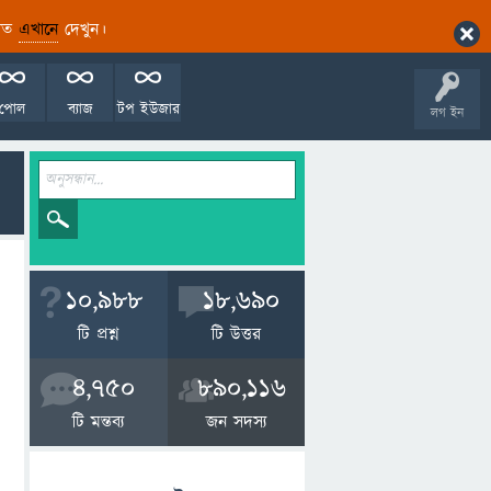
ারিত
এখানে
দেখুন।
পোল
ব্যাজ
টপ ইউজার
লগ ইন
10,988
18,690
টি প্রশ্ন
টি উত্তর
4,750
890,116
টি মন্তব্য
জন সদস্য