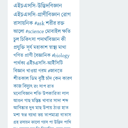
এইচএসসি-উদ্ভিদবিজ্ঞান
এইচএসসি-প্রাণীবিজ্ঞান
রোগ
রাসায়নিক
#ask
শরীর
রক্ত
আলো
#science
মোবাইল
ক্ষতি
চুল
চিকিৎসা
পদার্থবিজ্ঞান
কী
প্রযুক্তি
সূর্য
মহাকাশ
স্বাস্থ্য
মাথা
গণিত
প্রাণী
বৈজ্ঞানিক
#biology
পার্থক্য
এইচএসসি-আইসিটি
বিজ্ঞান
খাওয়া
গরম
#জানতে
শীতকাল
ডিম
বৃষ্টি
চাঁদ
কেন
কারণ
কাজ
বিদ্যুৎ
রং
সাপ
রাত
মনোবিজ্ঞান
শক্তি
উপকারিতা
লাল
আগুন
গাছ
মস্তিষ্ক
খাবার
সাদা
শব্দ
আবিষ্কার
দুধ
মাছ
উপায়
ঠাণ্ডা
হাত
মশা
স্বপ্ন
ব্যাথা
ভয়
তাপমাত্রা
বাতাস
গ্রহ
রসায়ন
কালো
গ্যাস
পা
উদ্ভিদ
পাখি