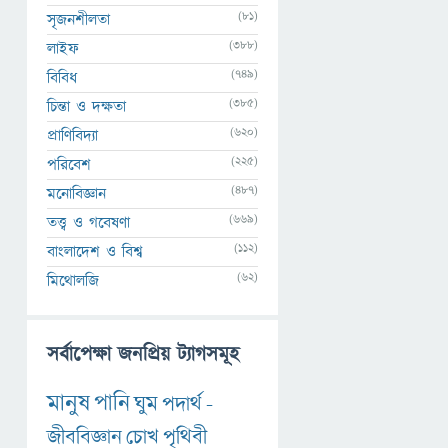
(81)
সৃজনশীলতা
(388)
লাইফ
(749)
বিবিধ
(385)
চিন্তা ও দক্ষতা
(620)
প্রাণিবিদ্যা
(225)
পরিবেশ
(487)
মনোবিজ্ঞান
(669)
তত্ত্ব ও গবেষণা
(112)
বাংলাদেশ ও বিশ্ব
(62)
মিথোলজি
সর্বাপেক্ষা জনপ্রিয় ট্যাগসমূহ
মানুষ
পানি
ঘুম
পদার্থ
-
জীববিজ্ঞান
চোখ
পৃথিবী