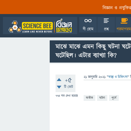
বিজ্ঞান ও প্রযুক্
বী হোম
প্রশ্ন
গরমাগরম
মাঝে মাঝে এমন কিছু ঘটনা ঘ
ঘটেছিল। এটার ব্যাখ্যা কি?
21 জানুয়ারি 2021
"
স্বাস্থ্য ও চিকিৎসা
" 
+5
টি ভোট
774
বার দেখা হয়েছে
অতীত
ঘটনা
পূর্বে