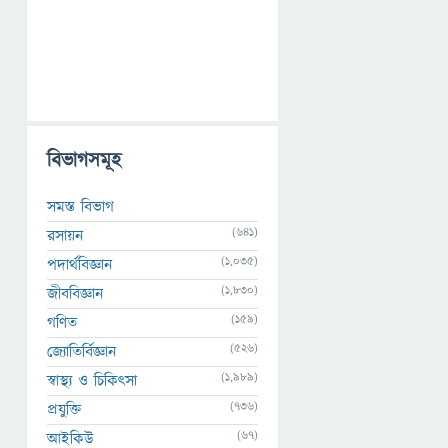
বিভাগসমূহ
সমস্ত বিভাগ
(641)
রসায়ন
(1,035)
পদার্থবিজ্ঞান
(1,830)
জীববিজ্ঞান
(159)
গণিত
(526)
জ্যোতির্বিজ্ঞান
(1,989)
স্বাস্থ্য ও চিকিৎসা
(736)
প্রযুক্তি
(67)
আইকিউ