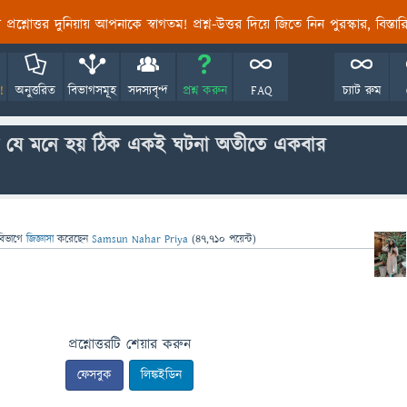
তির প্রশ্নোত্তর দুনিয়ায় আপনাকে স্বাগতম! প্রশ্ন-উত্তর দিয়ে জিতে নিন পুরস্কার, বিস্ত
!
অনুত্তরিত
বিভাগসমূহ
সদস্যবৃন্দ
প্রশ্ন করুন
FAQ
চ্যাট রুম
টে যে মনে হয় ঠিক একই ঘটনা অতীতে একবার
বিভাগে
জিজ্ঞাসা
করেছেন
Samsun Nahar Priya
(
47,710
পয়েন্ট)
প্রশ্নোত্তরটি শেয়ার করুন
ফেসবুক
লিঙ্কইডিন