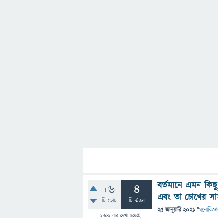
বর্তমানে এমন কি
+6
4
এবং তা চোখের সা
টি ভোট
টি উত্তর
25 জানুয়ারি 2021
"
মনোবিজ্ঞা
1,641
বার দেখা হয়েছে