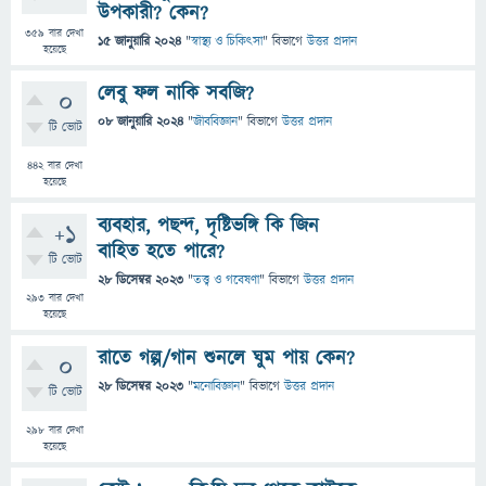
উপকারী? কেন?
359
বার দেখা
15 জানুয়ারি 2024
"
স্বাস্থ্য ও চিকিৎসা
" বিভাগে
উত্তর প্রদান
হয়েছে
লেবু ফল নাকি সবজি?
0
08 জানুয়ারি 2024
"
জীববিজ্ঞান
" বিভাগে
উত্তর প্রদান
টি ভোট
442
বার দেখা
হয়েছে
ব্যবহার, পছন্দ, দৃষ্টিভঙ্গি কি জিন
+1
বাহিত হতে পারে?
টি ভোট
28 ডিসেম্বর 2023
"
তত্ত্ব ও গবেষণা
" বিভাগে
উত্তর প্রদান
293
বার দেখা
হয়েছে
রাতে গল্প/গান শুনলে ঘুম পায় কেন?
0
28 ডিসেম্বর 2023
"
মনোবিজ্ঞান
" বিভাগে
উত্তর প্রদান
টি ভোট
298
বার দেখা
হয়েছে