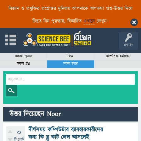
বিজ্ঞান ও প্রযুক্তির প্রশ্নোত্তর দুনিয়ায় আপনাকে স্বাগতম! প্রশ্ন-উত্তর দিয়ে
জিতে নিন পুরস্কার, বিস্তারিত
এখানে
দেখুন।
লগ ইন
সদস্যঃ Noor
ফিড
সাম্প্রতিক কর্মকান্ড
সকল প্রশ্ন
সকল উত্তর
উত্তর দিয়েছেন Noor
দীর্ঘসময় কম্পিউটার ব্যাবহারকারীদের
0
জন্য কি ব্লু কাট লেন্স আসলেই
টি ভোট