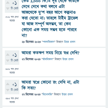
কেউ ১,০০০ কি.মি দূর থেকে কাউকে
+1
দেখে দেখে কথা বলবে এটা
টি ভোট
আজথেকে দু'শ বছর আগে কল্পনাও
509
বার দেখা
করা যেতো না৷ তাহলে টাইম ট্রাভেল
হয়েছে
যা আজ সম্পূর্ণ অসম্ভব, তা কেন
কোনো এক সময় সম্ভব হতে পারবে
না?
28 ডিসেম্বর 2023
"
পদার্থবিজ্ঞান
" বিভাগে
উত্তর প্রদান
আমরা কতক্ষণ সময় নিয়ে স্বপ্ন দেখি?
+1
27 ডিসেম্বর 2023
"
জীববিজ্ঞান
" বিভাগে
উত্তর প্রদান
টি ভোট
989
বার দেখা
হয়েছে
আমরা স্বপ্নে কোনো রং দেখি না, এটা
+1
কি সত্য?
টি ভোট
27 ডিসেম্বর 2023
"
মিথোলজি
" বিভাগে
উত্তর প্রদান
393
বার দেখা
হয়েছে