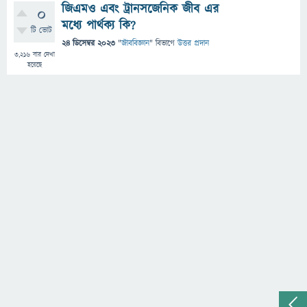
জিএমও এবং ট্রানসজেনিক জীব এর
0
মধ্যে পার্থক্য কি?
টি ভোট
24 ডিসেম্বর 2023
"
জীববিজ্ঞান
" বিভাগে
উত্তর প্রদান
3,216
বার দেখা
হয়েছে