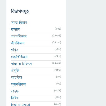
বিভাগসমূহ
সমস্ত বিভাগ
(641)
রসায়ন
(1,035)
পদার্থবিজ্ঞান
(1,830)
জীববিজ্ঞান
(159)
গণিত
(526)
জ্যোতির্বিজ্ঞান
(1,989)
স্বাস্থ্য ও চিকিৎসা
(736)
প্রযুক্তি
(67)
আইকিউ
(81)
সৃজনশীলতা
(388)
লাইফ
(749)
বিবিধ
(385)
চিন্তা ও দক্ষতা