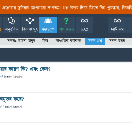
তির প্রশ্নোত্তর দুনিয়ায় আপনাকে স্বাগতম! প্রশ্ন-উত্তর দিয়ে জিতে নিন পুরস্কার, বিস্ত
!
অনুত্তরিত
বিভাগসমূহ
সদস্যবৃন্দ
প্রশ্ন করুন
FAQ
চ্যাট রুম
সদস্যঃ অচেনা মানুষ
ফিড
সাম্প্রতিক কর্মকান্ড
সকল প্রশ্ন
সকল উত্তর
ওয়ার কারণ কি? এবং কেন?
ান
" বিভাগে
জিজ্ঞাসা
 অনুভব করে?
ন
" বিভাগে
জিজ্ঞাসা