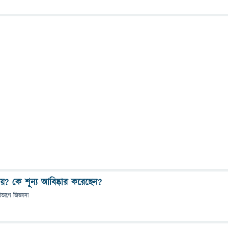
ায়? কে শূন্য আবিষ্কার করেছেন?
িভাগে
জিজ্ঞাসা