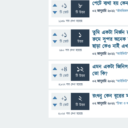
পেটে ব্যথা হয় কে
+1
8
02 জানুয়ারি 2022
"
জীববিজ্ঞা
টি ভোট
টি উত্তর
1,139
বার দেখা হয়েছে
তুমি একটা নির্জন
+1
1
রুমে সুন্দর অনেক
টি ভোট
উত্তর
ছাড়া কেও নাই এখ
690
বার দেখা হয়েছে
02 জানুয়ারি 2022
"
আইকিউ
এমন একটা জিনিস য
+4
12
তো কি?
টি ভোট
টি উত্তর
02 জানুয়ারি 2022
"
আইকিউ
4,827
বার দেখা হয়েছে
রংধনু কেন বৃত্তের
+1
2
02 জানুয়ারি 2022
"
চিন্তা ও 
টি ভোট
টি উত্তর
4,025
বার দেখা হয়েছে