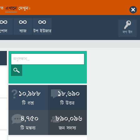
ারিত
এখানে
দেখুন।
পোল
ব্যাজ
টপ ইউজার
লগ ইন
10,988
18,690
টি প্রশ্ন
টি উত্তর
4,750
890,096
টি মন্তব্য
জন সদস্য