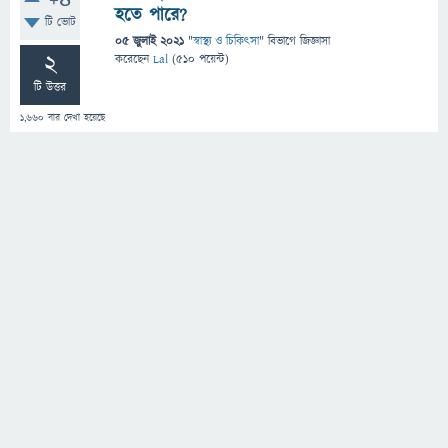
+4
হতে পারে?
টি ভোট
05 জুলাই 2021
"
স্বাস্থ্য ও চিকিৎসা
" বিভাগে
জিজ্ঞাসা
2
করেছেন
Lal
(
510
পয়েন্ট)
টি উত্তর
1,660
বার দেখা হয়েছে