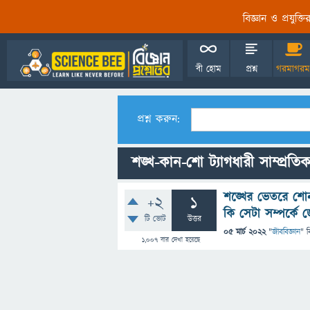
বিজ্ঞান ও প্রযুক্
বী হোম
প্রশ্ন
গরমাগরম
প্রশ্ন করুন:
শঙ্খ-কান-শো ট্যাগধারী সাম্প্রতিক 
শঙ্খের ভেতরে শোনা
+2
1
কি সেটা সম্পর্কে 
টি ভোট
উত্তর
05 মার্চ 2022
"
জীববিজ্ঞান
" ব
1,007
বার দেখা হয়েছে