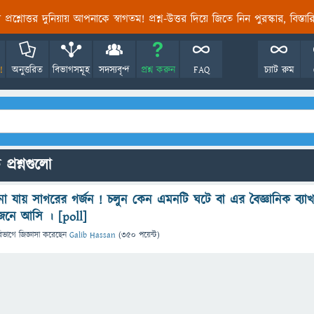
তির প্রশ্নোত্তর দুনিয়ায় আপনাকে স্বাগতম! প্রশ্ন-উত্তর দিয়ে জিতে নিন পুরস্কার, বিস্ত
!
অনুত্তরিত
বিভাগসমূহ
সদস্যবৃন্দ
প্রশ্ন করুন
FAQ
চ্যাট রুম
প্রশ্নগুলো
 যায় সাগরের গর্জন ! চলুন কেন এমনটি ঘটে বা এর বৈজ্ঞানিক ব্যাখ্
জেনে আসি । [poll]
িভাগে
জিজ্ঞাসা
করেছেন
Galib Hassan
(
350
পয়েন্ট)