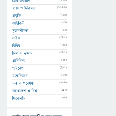
জ্যোতির্বিজ্ঞান
(1,989)
স্বাস্থ্য ও চিকিৎসা
(736)
প্রযুক্তি
(67)
আইকিউ
(81)
সৃজনশীলতা
(388)
লাইফ
(749)
বিবিধ
(385)
চিন্তা ও দক্ষতা
(620)
প্রাণিবিদ্যা
(225)
পরিবেশ
(487)
মনোবিজ্ঞান
(669)
তত্ত্ব ও গবেষণা
(112)
বাংলাদেশ ও বিশ্ব
(62)
মিথোলজি