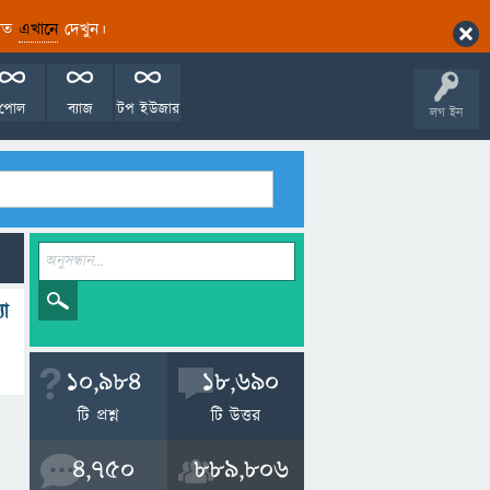
ারিত
এখানে
দেখুন।
পোল
ব্যাজ
টপ ইউজার
লগ ইন
যা
10,984
18,690
টি প্রশ্ন
টি উত্তর
4,750
889,806