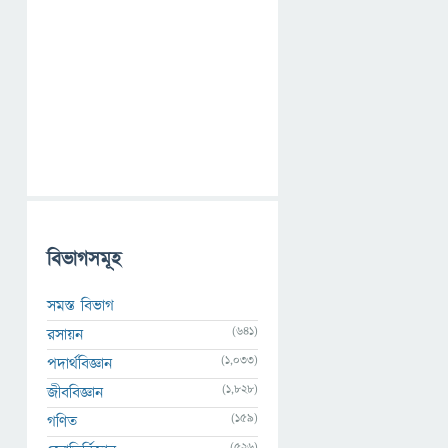
বিভাগসমূহ
সমস্ত বিভাগ
(641)
রসায়ন
(1,033)
পদার্থবিজ্ঞান
(1,828)
জীববিজ্ঞান
(159)
গণিত
(526)