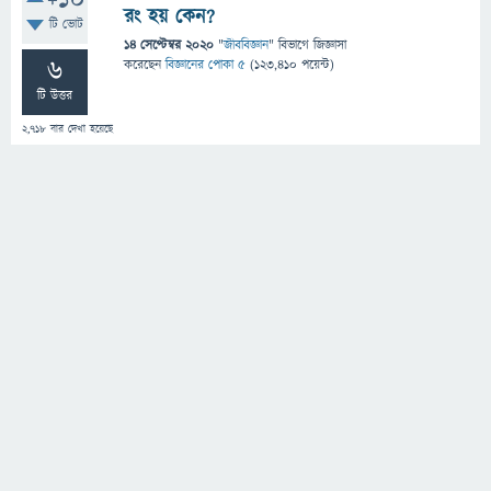
+10
রং হয় কেন?
টি ভোট
14 সেপ্টেম্বর 2020
"
জীববিজ্ঞান
" বিভাগে
জিজ্ঞাসা
6
করেছেন
বিজ্ঞানের পোকা ৫
(
123,410
পয়েন্ট)
টি উত্তর
2,718
বার দেখা হয়েছে