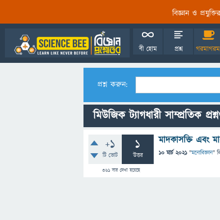
বিজ্ঞান ও প্রযুক্
বী হোম
প্রশ্ন
গরমাগরম
প্রশ্ন করুন:
মিউজিক ট্যাগধারী সাম্প্রতিক প্রশ্
মাদকাসক্তি এবং ম
+1
1
10 মার্চ 2021
"
মনোবিজ্ঞান
" ব
টি ভোট
উত্তর
361
বার দেখা হয়েছে