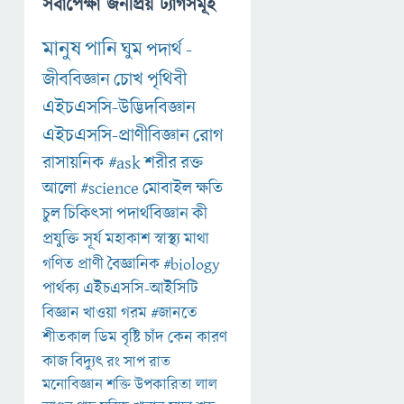
সর্বাপেক্ষা জনপ্রিয় ট্যাগসমূহ
মানুষ
পানি
ঘুম
পদার্থ
-
জীববিজ্ঞান
চোখ
পৃথিবী
এইচএসসি-উদ্ভিদবিজ্ঞান
এইচএসসি-প্রাণীবিজ্ঞান
রোগ
রাসায়নিক
#ask
শরীর
রক্ত
আলো
#science
মোবাইল
ক্ষতি
চুল
চিকিৎসা
পদার্থবিজ্ঞান
কী
প্রযুক্তি
সূর্য
মহাকাশ
স্বাস্থ্য
মাথা
গণিত
প্রাণী
বৈজ্ঞানিক
#biology
পার্থক্য
এইচএসসি-আইসিটি
বিজ্ঞান
খাওয়া
গরম
#জানতে
শীতকাল
ডিম
বৃষ্টি
চাঁদ
কেন
কারণ
কাজ
বিদ্যুৎ
রং
সাপ
রাত
মনোবিজ্ঞান
শক্তি
উপকারিতা
লাল