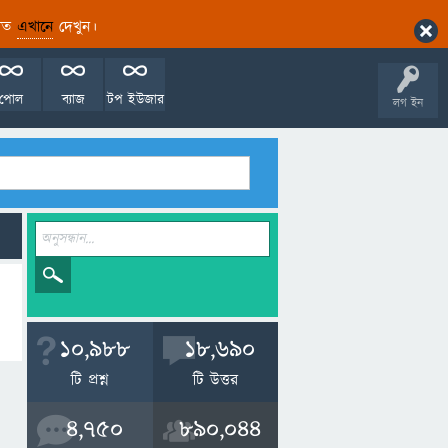
ারিত
এখানে
দেখুন।
পোল
ব্যাজ
টপ ইউজার
লগ ইন
10,988
18,690
টি প্রশ্ন
টি উত্তর
4,750
890,044