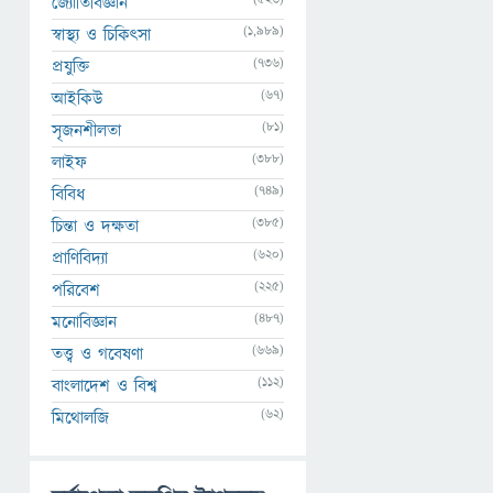
জ্যোতির্বিজ্ঞান
(1,989)
স্বাস্থ্য ও চিকিৎসা
(736)
প্রযুক্তি
(67)
আইকিউ
(81)
সৃজনশীলতা
(388)
লাইফ
(749)
বিবিধ
(385)
চিন্তা ও দক্ষতা
(620)
প্রাণিবিদ্যা
(225)
পরিবেশ
(487)
মনোবিজ্ঞান
(669)
তত্ত্ব ও গবেষণা
(112)
বাংলাদেশ ও বিশ্ব
(62)
মিথোলজি