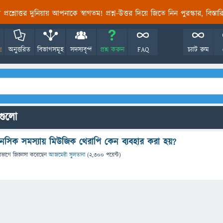
তির প্রশ্নোত্তর দুনিয়ায় আপনাকে স্বাগতম! প্রশ্ন-উত্তর দিয়ে জিতে নিন পুরস্কার, বিস্ত
!
অনুত্তরিত
বিভাগসমূহ
সদস্যবৃন্দ
প্রশ্ন করুন
FAQ
চ্যাট রুম
নগুলো
ানসিক সমস্যায় মিউজিক থেরাপি কেন ব‍্যবহার করা হয়?
িভাগে
জিজ্ঞাসা
করেছেন
আজমেরী সুলতানা
(
2,300
পয়েন্ট)