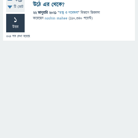
+9
উঠে এর থেকে?
টি ভোট
22 জানুয়ারি 2021
"
তত্ত্ব ও গবেষণা
" বিভাগে
জিজ্ঞাসা
1
করেছেন
noshin mahee
(
110,340
পয়েন্ট)
উত্তর
324
বার দেখা হয়েছে