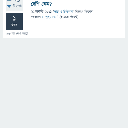
+1
বেশি কেন?
টি ভোট
22 অগাস্ট 2021
"
স্বাস্থ্য ও চিকিৎসা
" বিভাগে
জিজ্ঞাসা
1
করেছেন
Turjay Paul
(
3,190
পয়েন্ট)
উত্তর
258
বার দেখা হয়েছে