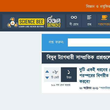
বিজ্ঞান ও প্রযুক্
বী হোম
প্রশ্ন
গরমাগরম
প্রশ্ন করুন:
বিষুব ট্যাগধারী সাম্প্রতিক প্রশ্নগু
দুটি একই ধরনের ট্
+8
1
পরস্পরের বিপরীত 
টি ভোট
উত্তর
করবে?
709
বার দেখা হয়েছে
20 অক্টোবর 2021
"
পদার্থবিজ্