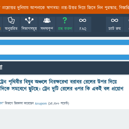
তির প্রশ্নোত্তর দুনিয়ায় আপনাকে স্বাগতম! প্রশ্ন-উত্তর দিয়ে জিতে নিন পুরস্কার, বিস্ত
!
অনুত্তরিত
বিভাগসমূহ
সদস্যবৃন্দ
প্রশ্ন করুন
FAQ
চ্যাট রুম
লো
রেন পৃথিবীর বিষুব অঞ্চলে নিরক্ষরেখা বরাবর রেলের উপর দিয়ে
দিকে সমবেগে ছুটছে। ট্রেন দুটি রেলের ওপর কি একই বল প্রয়োগ
ঞান
" বিভাগে
জিজ্ঞাসা
করেছেন
Anupom
(
15,280
পয়েন্ট)