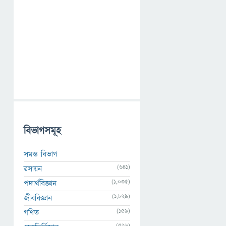
বিভাগসমূহ
সমস্ত বিভাগ
(641)
রসায়ন
(1,035)
পদার্থবিজ্ঞান
(1,829)
জীববিজ্ঞান
(159)
গণিত
(526)