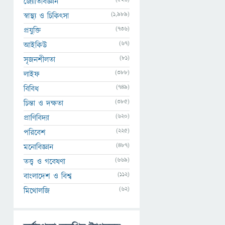
জ্যোতির্বিজ্ঞান
(1,989)
স্বাস্থ্য ও চিকিৎসা
(736)
প্রযুক্তি
(67)
আইকিউ
(81)
সৃজনশীলতা
(388)
লাইফ
(749)
বিবিধ
(385)
চিন্তা ও দক্ষতা
(620)
প্রাণিবিদ্যা
(225)
পরিবেশ
(487)
মনোবিজ্ঞান
(669)
তত্ত্ব ও গবেষণা
(112)
বাংলাদেশ ও বিশ্ব
(62)
মিথোলজি