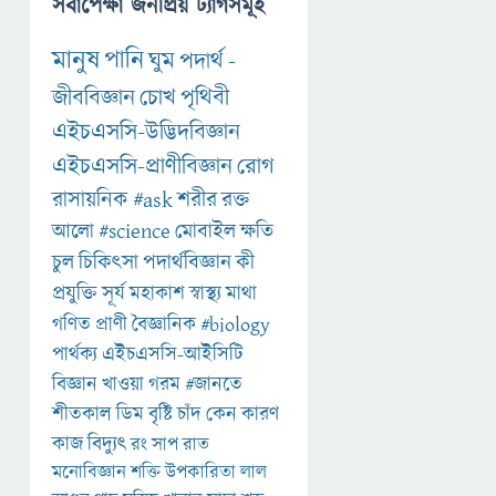
সর্বাপেক্ষা জনপ্রিয় ট্যাগসমূহ
মানুষ
পানি
ঘুম
পদার্থ
-
জীববিজ্ঞান
চোখ
পৃথিবী
এইচএসসি-উদ্ভিদবিজ্ঞান
এইচএসসি-প্রাণীবিজ্ঞান
রোগ
রাসায়নিক
#ask
শরীর
রক্ত
আলো
#science
মোবাইল
ক্ষতি
চুল
চিকিৎসা
পদার্থবিজ্ঞান
কী
প্রযুক্তি
সূর্য
মহাকাশ
স্বাস্থ্য
মাথা
গণিত
প্রাণী
বৈজ্ঞানিক
#biology
পার্থক্য
এইচএসসি-আইসিটি
বিজ্ঞান
খাওয়া
গরম
#জানতে
শীতকাল
ডিম
বৃষ্টি
চাঁদ
কেন
কারণ
কাজ
বিদ্যুৎ
রং
সাপ
রাত
মনোবিজ্ঞান
শক্তি
উপকারিতা
লাল