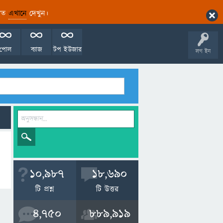
ারিত
এখানে
দেখুন।
পোল
ব্যাজ
টপ ইউজার
লগ ইন
10,987
18,690
টি প্রশ্ন
টি উত্তর
4,750
889,919