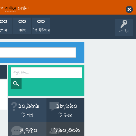
ারিত
এখানে
দেখুন।
পোল
ব্যাজ
টপ ইউজার
লগ ইন
10,989
18,690
টি প্রশ্ন
টি উত্তর
4,750
890,309