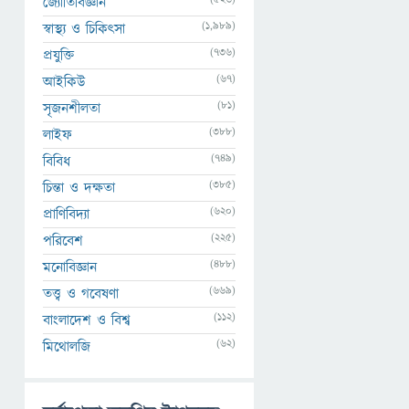
জ্যোতির্বিজ্ঞান
(1,989)
স্বাস্থ্য ও চিকিৎসা
(736)
প্রযুক্তি
(67)
আইকিউ
(81)
সৃজনশীলতা
(388)
লাইফ
(749)
বিবিধ
(385)
চিন্তা ও দক্ষতা
(620)
প্রাণিবিদ্যা
(225)
পরিবেশ
(488)
মনোবিজ্ঞান
(669)
তত্ত্ব ও গবেষণা
(112)
বাংলাদেশ ও বিশ্ব
(62)
মিথোলজি