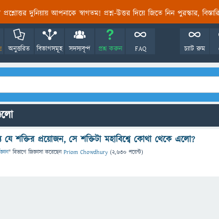
তির প্রশ্নোত্তর দুনিয়ায় আপনাকে স্বাগতম! প্রশ্ন-উত্তর দিয়ে জিতে নিন পুরস্কার, বিস্ত
!
অনুত্তরিত
বিভাগসমূহ
সদস্যবৃন্দ
প্রশ্ন করুন
FAQ
চ্যাট রুম
গুলো
্য যে শক্তির প্রয়োজন, সে শক্তিটা মহাবিশ্বে কোথা থেকে এলো?
জ্ঞান
" বিভাগে
জিজ্ঞাসা
করেছেন
Priom Chowdhury
(
2,630
পয়েন্ট)