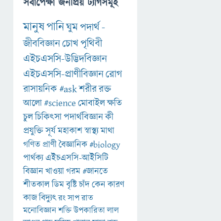
সর্বাপেক্ষা জনপ্রিয় ট্যাগসমূহ
মানুষ
পানি
ঘুম
পদার্থ
-
জীববিজ্ঞান
চোখ
পৃথিবী
এইচএসসি-উদ্ভিদবিজ্ঞান
এইচএসসি-প্রাণীবিজ্ঞান
রোগ
রাসায়নিক
#ask
শরীর
রক্ত
আলো
#science
মোবাইল
ক্ষতি
চুল
চিকিৎসা
পদার্থবিজ্ঞান
কী
প্রযুক্তি
সূর্য
মহাকাশ
স্বাস্থ্য
মাথা
গণিত
প্রাণী
বৈজ্ঞানিক
#biology
পার্থক্য
এইচএসসি-আইসিটি
বিজ্ঞান
খাওয়া
গরম
#জানতে
শীতকাল
ডিম
বৃষ্টি
চাঁদ
কেন
কারণ
কাজ
বিদ্যুৎ
রং
সাপ
রাত
মনোবিজ্ঞান
শক্তি
উপকারিতা
লাল