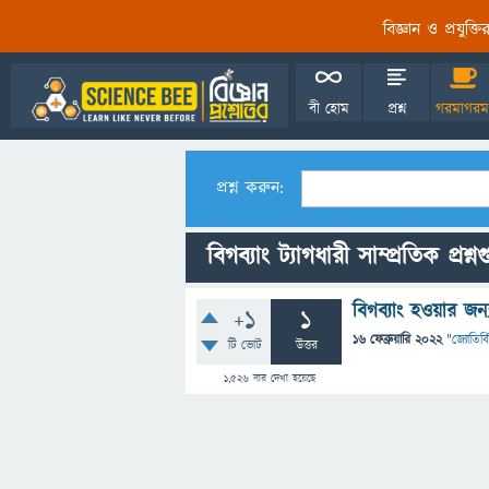
বিজ্ঞান ও প্রযুক্
বী হোম
প্রশ্ন
গরমাগরম
প্রশ্ন করুন:
বিগব্যাং ট্যাগধারী সাম্প্রতিক প্রশ্ন
বিগব্যাং হওয়ার জন
+1
1
16 ফেব্রুয়ারি 2022
"
জ্যোতির্বি
টি ভোট
উত্তর
1,526
বার দেখা হয়েছে