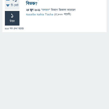
+1
বিভক্ত?
টি ভোট
24 জুন 2021
"
রসায়ন
" বিভাগে
জিজ্ঞাসা
করেছেন
1
Nusaiba Nahia Tiasha
(
5,800
পয়েন্ট)
উত্তর
464
বার দেখা হয়েছে